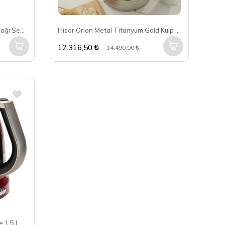
Bambum Mastercut 3'Lü Şef Bıçağı Seti B5538
Hisar Orion Metal Titanyum Gold Kulp 8 Parça Tencere Takımı
12.316,50
14.490,00
Kitchenaid Artisan Candy Apple 1,5 L Su Isıtıcısı 5KEK1522ECA