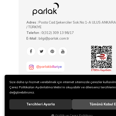
Adres :
Posta Cad.Şekerciler Sok.No:1-A ULUS ANKARA
/ TÜRKİYE
Telefon :
0(312) 309 13 98/17
E-Mail :
bilgi@parlak.com.tr
@parlakbilluriye
Size daha iyi hizmet verebilmek için internet sitemizde çerezler kullanıl
Çerez Politikaları Aydınlatma Metni’ni okuyabilir ve dilerseniz tercihlerini
değiştirebilirsiniz.
Tercihleri Ayarla
Tümünü Kabul E
Gizlilik ve Çerez Politikası