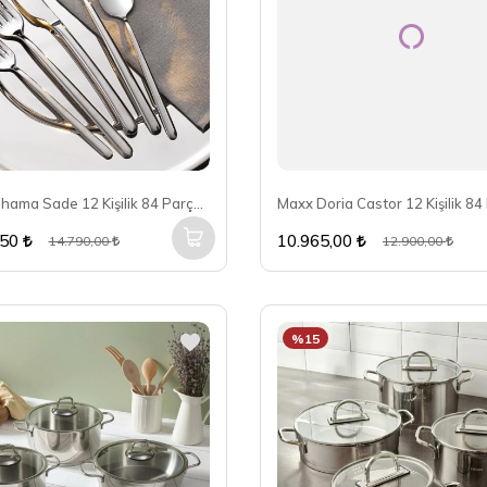
Hisar Bahama Sade 12 Kişilik 84 Parça Çatal Kaşık Bıçak Seti
,50
10.965,00
14.790,00
12.900,00
%15