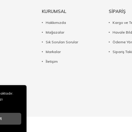
KURUMSAL
SİPARİŞ
Hakkımızda
Kargo ve T
Mağazalar
Havale Bil
Sık Sorulan Sorular
Ödeme Yön
Markalar
Sipariş Taki
İletişim
maktadır.
zi
t