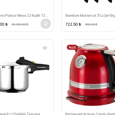
Maxx Doria Palace Nikea 12 Kişilik 72 Parça Yemek Takımı PA2039
,00
722,50
69.900,00
850,00
%10
pıd 6 Lt Düdüklü Tencere