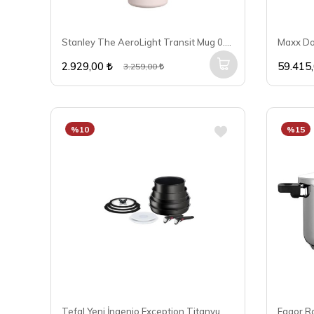
Stanley The AeroLight Transit Mug 0.60 Lt Rose Quartz
2.929,00
59.415
3.259,00
%10
%15
Tefal Yeni İngenio Exception Titanyum 12 Parça Set
Fagor Ra