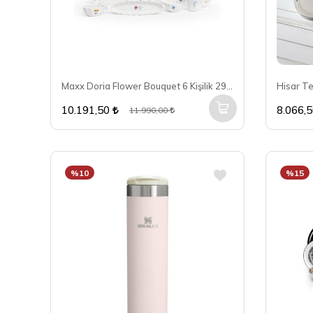
Maxx Doria Flower Bouquet 6 Kişilik 29 Parça Kahvaltı Takımı PA2085
10.191,50
8.066,
11.990,00
%10
%15