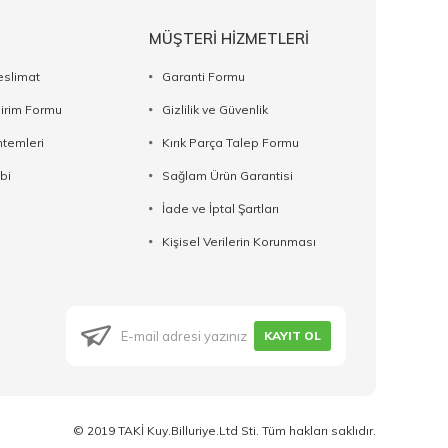
MÜŞTERİ HİZMETLERİ
eslimat
Garanti Formu
dirim Formu
Gizlilik ve Güvenlik
temleri
Kırık Parça Talep Formu
bi
Sağlam Ürün Garantisi
İade ve İptal Şartları
Kişisel Verilerin Korunması
KAYIT OL
© 2019 TAKİ Kuy.Billuriye.Ltd Sti. Tüm hakları saklıdır.