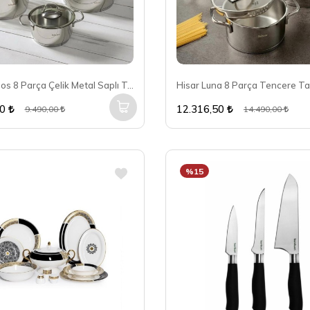
Hisar Teos 8 Parça Çelik Metal Saplı Tencere Seti
Hisar Luna 8 Parça Tencere Ta
50
12.316,50
9.490,00
14.490,00
%15