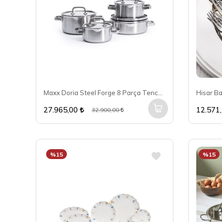
Maxx Doria Steel Forge 8 Parça Tencere Takımı PA3028
27.965,00
12.571
32.900,00
%15
%15