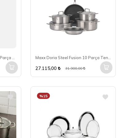
Maxx Doria Castor 12 Kişilik 84 Parça Çatal Kaşık Bıçak Takımı PA1007
Maxx Doria Steel Fusion 10 Parça Tencere Takımı PA3005
27.115,00
31.900,00
%15