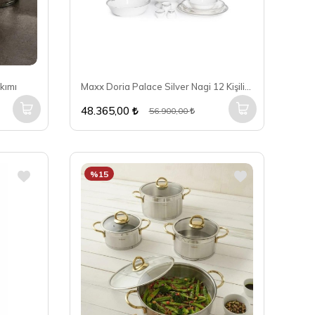
kımı
Maxx Doria Palace Silver Nagi 12 Kişilik 72 Parça Yemek Takımı PA2029
48.365,00
56.900,00
%15