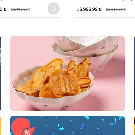
50
18.998,99
10.490,00
21.119,00