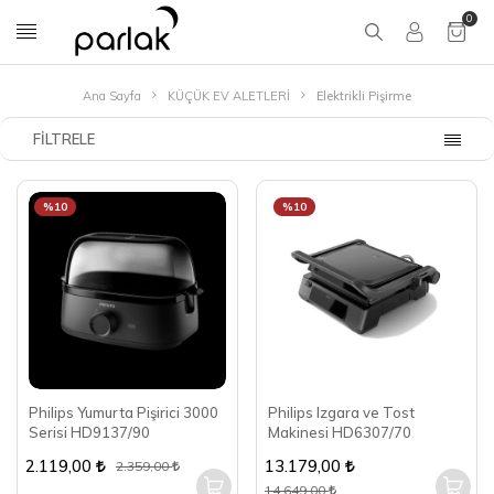
0
Ana Sayfa
KÜÇÜK EV ALETLERİ
Elektrikli Pişirme
FILTRELE
%10
%10
Philips Yumurta Pişirici 3000
Philips Izgara ve Tost
Serisi HD9137/90
Makinesi HD6307/70
2.119,00
13.179,00
2.359,00
14.649,00