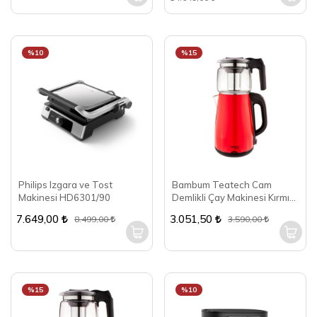
%10
%15
Philips Izgara ve Tost
Bambum Teatech Cam
Makinesi HD6301/90
Demlikli Çay Makinesi Kırmızı
B5822
7.649,00
3.051,50
8.499,00
3.590,00
%15
%10