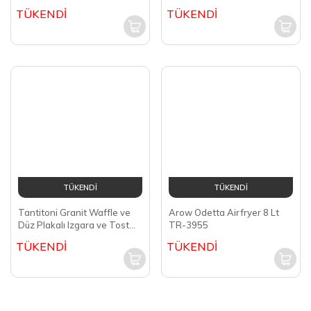
Philips Çift Hazneli Airfryer
Siyah NA350/00
TÜKENDİ
TÜKENDİ
Philips Espresso Makinesi
EP3347/90
TÜKENDİ
TÜKENDİ
Philips Airfryer XL Pencereli