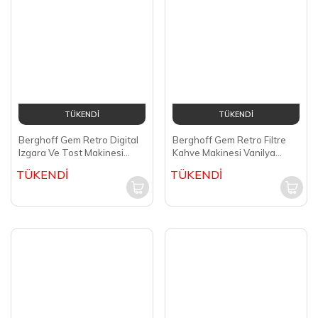
TÜKENDİ
TÜKENDİ
Philips Ekmek Kızartma
Berghoff Gem Tıtan Izgara
Makinesi Rose HD2637/10
Ve Tost Makinesi Gümüş Gri
Çelik 7950600
TÜKENDİ
TÜKENDİ
TÜKENDİ
Berghoff Gem Retro Digital
Izgara Ve Tost Makinesi
Vanilya Krem 7950500
TÜKENDİ