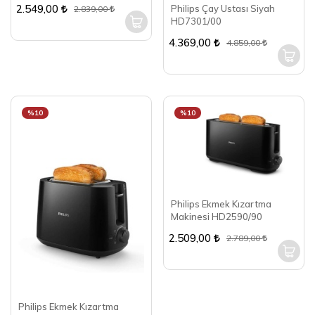
2.549,00
Philips Çay Ustası Siyah
2.839,00
HD7301/00
4.369,00
4.859,00
%10
%10
Philips Ekmek Kızartma
Makinesi HD2590/90
2.509,00
2.789,00
Philips Ekmek Kızartma