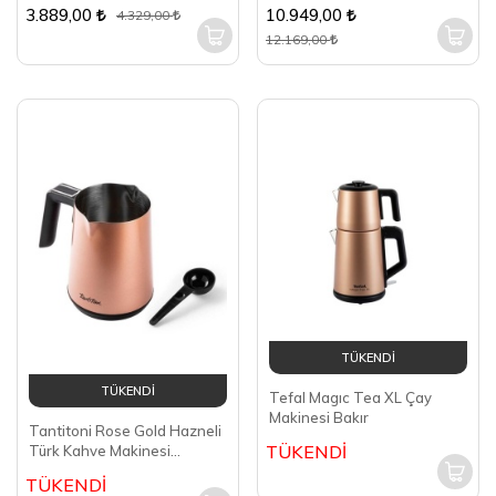
3.889,00
10.949,00
4.329,00
12.169,00
TÜKENDİ
TÜKENDİ
Tefal Magıc Tea XL Çay
Makinesi Bakır
Tantitoni Rose Gold Hazneli
TÜKENDİ
Türk Kahve Makinesi
TTHAZRG
TÜKENDİ