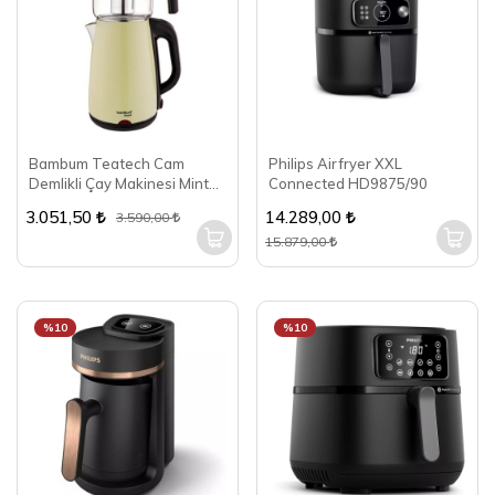
Bambum Teatech Cam
Philips Airfryer XXL
Demlikli Çay Makinesi Mint
Connected HD9875/90
Yeşili B5824
3.051,50
14.289,00
3.590,00
15.879,00
%10
%10