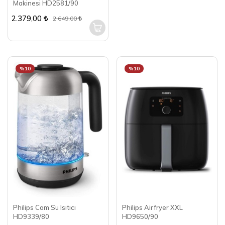
Makinesi HD2581/90
2.379,00
2.649,00
%10
%10
Philips Cam Su Isıtıcı
Philips Airfryer XXL
HD9339/80
HD9650/90