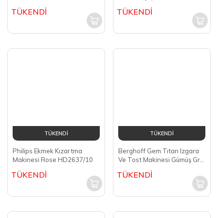
Bambum Teatech Cam
TÜKENDİ
Demlikli Çay Makinesi B5823
TÜKENDİ
Bambum Kallavi Türk Kahve
Makinesi Bronz B5253
TÜKENDİ