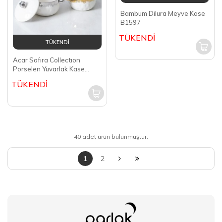
Bambum Dilura Meyve Kase
B1597
TÜKENDİ
TÜKENDİ
Acar Safıra Collectıon
Porselen Yuvarlak Kase
PORJ-05208
TÜKENDİ
40 adet ürün bulunmuştur.
1
2