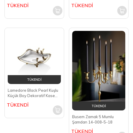
81
TÜKENDİ
TÜKENDİ
TÜKENDİ
Lamedore Black Pearl Kuşlu
Küçük Boy Dekoratif Kase
1MG-72S
TÜKENDİ
TÜKENDİ
Busem Zamak 5 Mumlu
Şamdan 14-008-5-18
TÜKENDİ