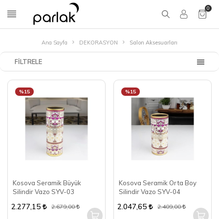
0
Ana Sayfa
DEKORASYON
Salon Aksesuarları
FILTRELE
%15
%15
Kosova Seramik Büyük
Kosova Seramik Orta Boy
Silindir Vazo SYV-03
Silindir Vazo SYV-04
2.277,15
2.047,65
2.679,00
2.409,00