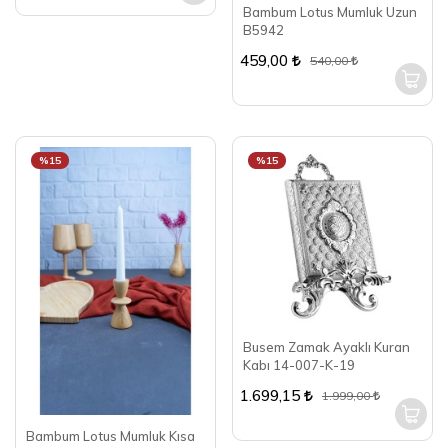
Bambum Lotus Mumluk Uzun
B5942
459,00
540,00
%15
%15
Busem Zamak Ayaklı Kuran
Kabı 14-007-K-19
1.699,15
1.999,00
Bambum Lotus Mumluk Kısa