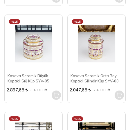
%15
%15
Kosova Seramik Büyük
Kosova Seramik Orta Boy
Kapaklı Sığ Küp SYV-05
Kapaklı Silindir Küp SYV-08
2.897,65
2.047,65
3.409,00
2.409,00
%15
%15