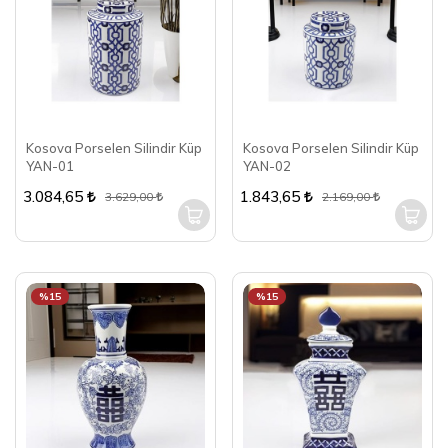
Kosova Porselen Silindir Küp
Kosova Porselen Silindir Küp
YAN-01
YAN-02
3.084,65
1.843,65
3.629,00
2.169,00
%15
%15