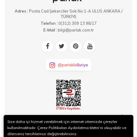
Adres :
Posta Cad.Şekerciler Sok.No:1-A ULUS ANKARA /
TÜRKİYE
Telefon :
0(312) 309 13 98/17
E-Mail :
bilgi@parlak.com.tr
@parlakbilluriye
KURUMSAL
Size daha iyi hizmet verebilmek için internet sitemizde çerezler
kullanılmaktadır. Çerez Politikaları Aydınlatma Metni’ni okuyabilir ve
SİPARİŞ
dilerseniz tercihlerinizi değiştirebilirsiniz.