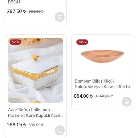
B5941
297,50
350,00
%15
%15
Bambum Billas Küçük
Salata&Meyve Kasesi B0515
884,00
1.040,00
Acar Safıra Collectıon
Porselen Kare Kapaklı Kase
PORJ-05207
288,15
339,00