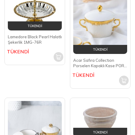
TÜKENDİ
Lamedore Black Pearl Halatlı
Şekerlik 1MG-76R
TÜKENDİ
TÜKENDİ
Acar Safıra Collectıon
Porselen Kapaklı Kase PORJ-
05205
TÜKENDİ
TÜKENDİ