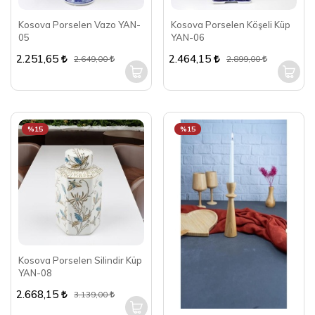
Kosova Porselen Vazo YAN-
Kosova Porselen Köşeli Küp
05
YAN-06
2.251,65
2.464,15
2.649,00
2.899,00
%15
%15
Kosova Porselen Silindir Küp
YAN-08
2.668,15
3.139,00