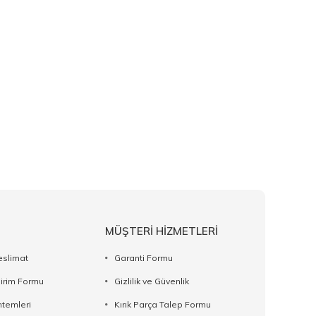
MÜŞTERİ HİZMETLERİ
eslimat
Garanti Formu
dirim Formu
Gizlilik ve Güvenlik
temleri
Kırık Parça Talep Formu