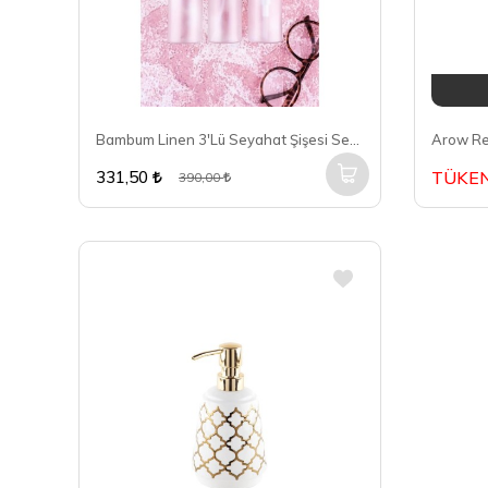
Bambum Linen 3'Lü Seyahat Şişesi Seti H5330
331,50
TÜKEN
390,00