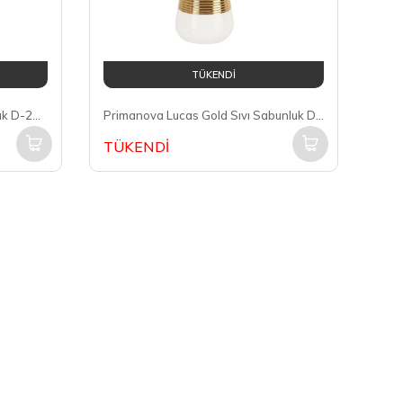
TÜKENDİ
Primanova Klar Bej Sıvı Sabunluk D-20620
Primanova Lucas Gold Sıvı Sabunluk D-20450
TÜKENDİ