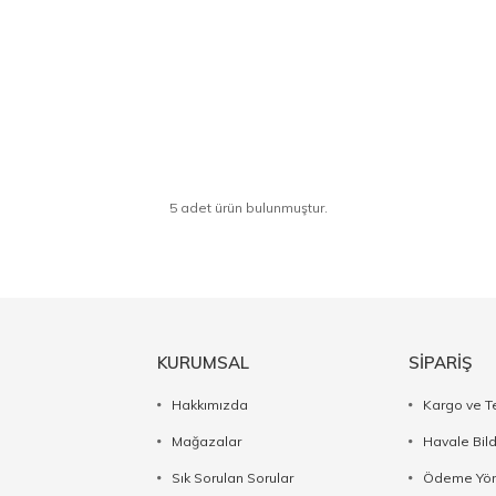
5 adet ürün bulunmuştur.
KURUMSAL
SİPARİŞ
Hakkımızda
Kargo ve T
Mağazalar
Havale Bil
Sık Sorulan Sorular
Ödeme Yön