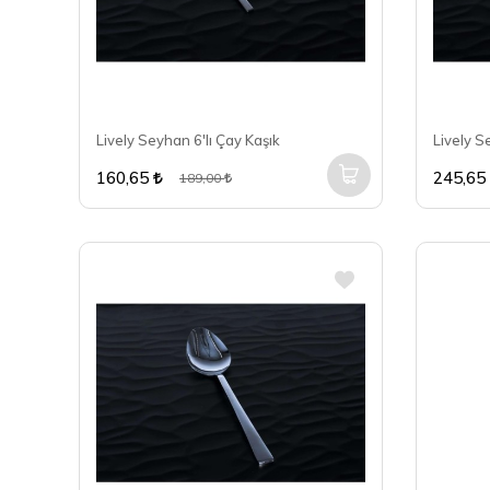
Lively Seyhan 6'lı Çay Kaşık
Lively Se
160,65
245,65
189,00