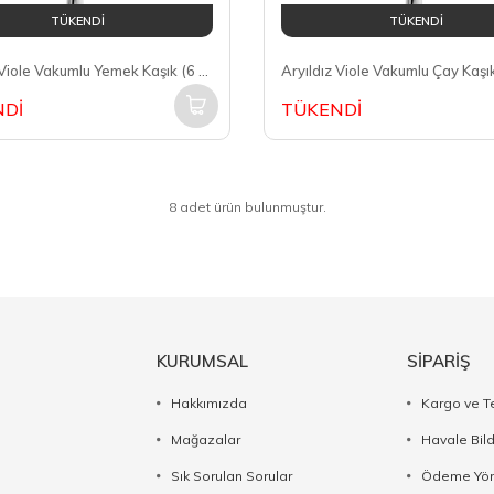
TÜKENDİ
TÜKENDİ
Aryıldız Viole Vakumlu Yemek Kaşık (6 adet)
Dİ
TÜKENDİ
8 adet ürün bulunmuştur.
KURUMSAL
SİPARİŞ
Hakkımızda
Kargo ve T
Mağazalar
Havale Bil
Sık Sorulan Sorular
Ödeme Yön