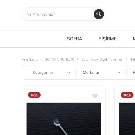
SOFRA
PİŞİRME
Ana Sayfa
SOFRA ÜRÜNLERİ
Çatal Kaşık Bıçak Takımları
Te
Kategoriler
Markalar
F
%15
%15