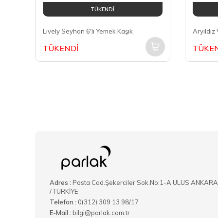
TÜKENDİ
Lively Seyhan 6'lı Yemek Kaşık
TÜKENDİ
TÜKEN
Adres :
Posta Cad.Şekerciler Sok.No:1-A ULUS ANKARA
/ TÜRKİYE
Telefon :
0(312) 309 13 98/17
E-Mail :
bilgi@parlak.com.tr