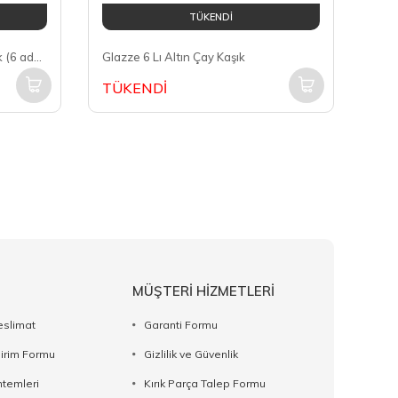
TÜKENDİ
Aryıldız Viole Vakumlu Çay Kaşık (6 adet)
Glazze 6 Lı Altın Çay Kaşık
TÜKENDİ
MÜŞTERİ HİZMETLERİ
eslimat
Garanti Formu
dirim Formu
Gizlilik ve Güvenlik
temleri
Kırık Parça Talep Formu