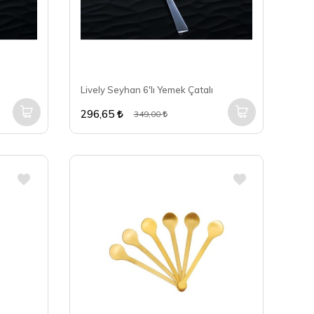
Lively Seyhan 6'lı Yemek Çatalı
296,65
349,00