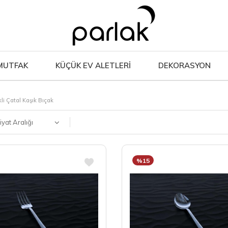
MUTFAK
KÜÇÜK EV ALETLERİ
DEKORASYON
kli Çatal Kaşık Bıçak
iyat Aralığı
%15