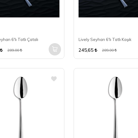
yhan 6'lı Tatlı Çatalı
Lively Seyhan 6'lı Tatlı Kaşık
245,65
289,00
289,00