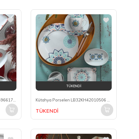
TÜKENDİ
Kütahya Porselen LB32KH420596617 Leonberg 6 Kişilik 32 Parça Yuvarlak Kahvaltı Takımı
Kütahya Porselen LB32KH42010506 Leonberg 6 Kişilik 32 Parça Yuvarlak Kahvaltı Takımı
TÜKENDİ