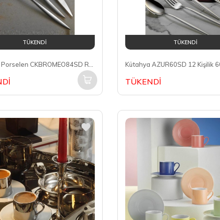
TÜKENDİ
TÜKENDİ
Kütahya Porselen CKBROMEO84SD Romeo 12 Kişilik 84 Parça Çatal Kaşık Bıçak Takımı
Dİ
TÜKENDİ