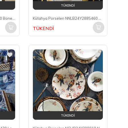
TÜKENDİ
Kütahya Porselen BNLY24Y2220 Bone Lilyum 6 Kişilik 24 Parça Yemek Takımı
Kütahya Porselen NNLB24Y2885460 Leonberg 6 Kişilik 24 Parça Yemek Takımı Nano Dek DG-559
TÜKENDİ
TÜKENDİ