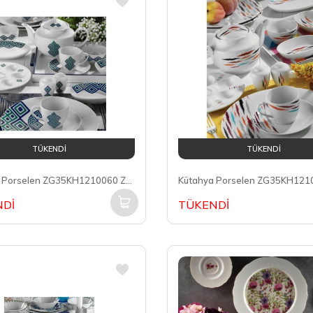
TÜKENDİ
TÜKENDİ
Kütahya Porselen ZG35KH1210060 Zeugma 6 Kişilik 35 Parça Kahvaltı Takımı
Dİ
TÜKENDİ