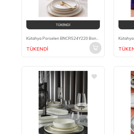
TÜKENDİ
Kütahya Porselen BNCRS24Y220 Bone Crest 6 Kişilik 24 Parça Yemek Takımı
TÜKENDİ
TÜKEN