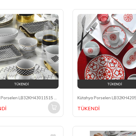
TÜKENDİ
TÜKENDİ
Kütahya Porselen LB32KH43011515 Leonberg 6 Kişilik 32 Parça Yuvarlak Kahvaltı Takımı
Dİ
TÜKENDİ