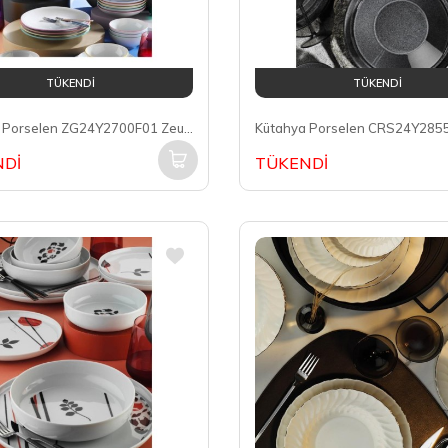
TÜKENDİ
TÜKENDİ
Kütahya Porselen ZG24Y2700F01 Zeugma 6 Kişilik 24 Parça Yemek Takımı
Dİ
TÜKENDİ