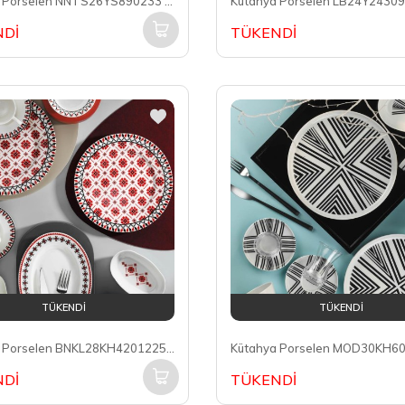
Kütahya Porselen NNTS26YS890233 Teos Krem Nano 6 Kişilik 26 Parça Yemek Takımı
Dİ
TÜKENDİ
TÜKENDİ
TÜKENDİ
Kütahya Porselen BNKL28KH42012250 Bone Kalıpso 6 Kişilik 28 Parça Kahvaltı Takımı
Dİ
TÜKENDİ