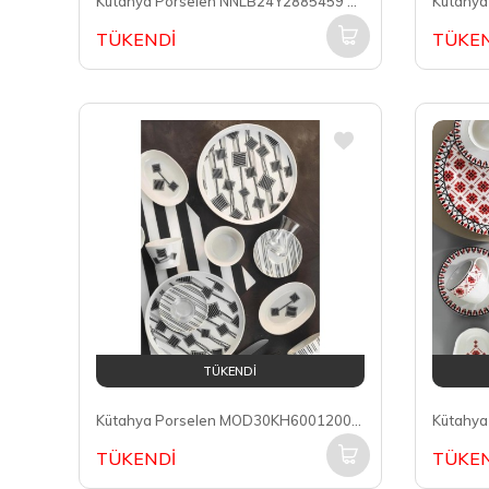
Kütahya Porselen NNLB24Y2885459 Leonberg 6 Kişilik 24 Parça Yemek Takımı Nano Dek DG-558
TÜKENDİ
TÜKEN
TÜKENDİ
Kütahya Porselen MOD30KH60012007 Mood 6 Kişilik 30 Parça Yuvarlak Kahvaltı Takımı
TÜKENDİ
TÜKEN