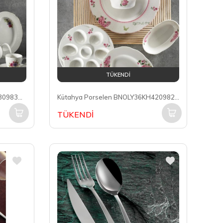
TÜKENDİ
Kütahya Porselen BNILY36KH0309838 Bone İlay 6 Kişilik 36 Parça Yuvarlak Kahvaltı Takımı
Kütahya Porselen BNOLY36KH4209829 Bone Olympos 6 Kişilik 36 Parça Yuvarlak Kahvaltı Takımı
TÜKENDİ