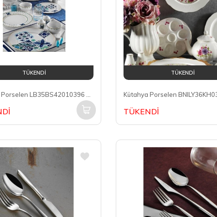
TÜKENDİ
TÜKENDİ
Kütahya Porselen LB35BS42010396 Leonberg Brunch 6 Kişilik 35 Parça Kahvaltı Takımı
Dİ
TÜKENDİ