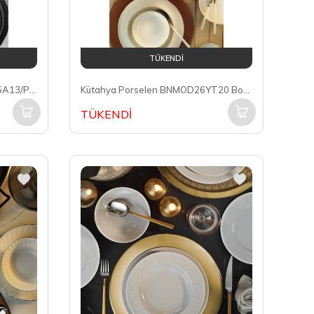
TÜKENDİ
Kütahya Porselen CRS24Y2855A13/Piano Crest 6 Kişilik 24 Parça Yemek Takımı
Kütahya Porselen BNMOD26YT20 Bone Moderna Altın 6 Kişilik 26 Parça Yemek Takımı
TÜKENDİ