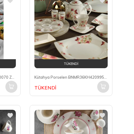
TÜKENDİ
Kütahya Porselen ZG35KH1210070 Zeugma 6 Kişilik 35 Parça Kahvaltı Takımı
Kütahya Porselen BNMR36KH4209955 Bone Mare 6 Kişilik 36 Parça Kare Kahvaltı Takımı
TÜKENDİ