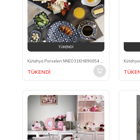
TÜKENDİ
Kütahya Porselen NNEO31KH890054 Nano Krem 6 Kişilik 31 Parça Kahvaltı Takımı
TÜKENDİ
TÜKEN