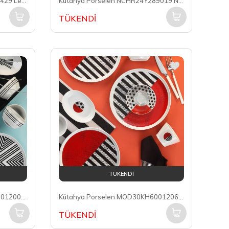
Kütahya Porselen LB24Y24309429 Leonberg 6 Kişilik 24 Parça Yuvarlak Yemek Takımı
Kütahya Porselen NCHR24Y289019 Nano Ceram 6 Kişilik 24 Parça Yuvarlak Yemek Takımı
TÜKENDİ
TÜKENDİ
Kütahya Porselen MOD30KH60012006 Mood 6 Kişilik 30 Parça Yuvarlak Kahvaltı Takımı
Kütahya Porselen MOD30KH60012065 Mood 6 Kişilik 30 Parça Yuvarlak Kahvaltı Takımı
TÜKENDİ