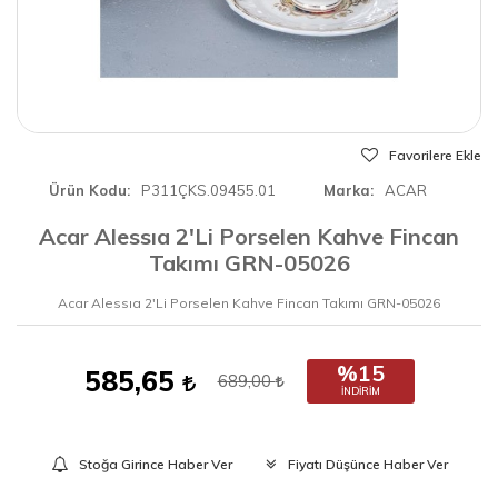
Favorilere Ekle
Ürün Kodu
P311ÇKS.09455.01
Marka
ACAR
Acar Alessıa 2'Li Porselen Kahve Fincan
Takımı GRN-05026
Acar Alessıa 2'Li Porselen Kahve Fincan Takımı GRN-05026
%15
585,65
689,00
İNDIRIM
Stoğa Girince Haber Ver
Fiyatı Düşünce Haber Ver