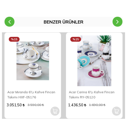
BENZER ÜRÜNLER
%15
%15
Acar Mıranda 6'Lı Kahve Fincan
Acar Carina 6'Lı Kahve Fincan
Takımı HXF-05176
Takımı RY-05120
3.051,50
1.436,50
3.590,00
1.690,00