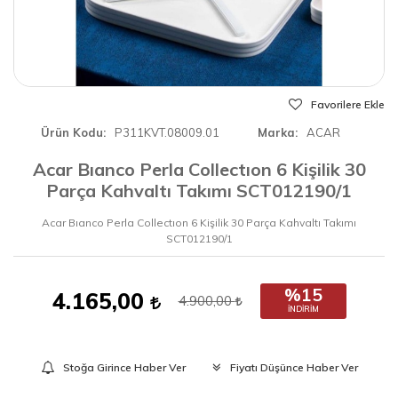
Favorilere Ekle
Ürün Kodu
P311KVT.08009.01
Marka
ACAR
Acar Bıanco Perla Collectıon 6 Kişilik 30
Parça Kahvaltı Takımı SCT012190/1
Acar Bıanco Perla Collectıon 6 Kişilik 30 Parça Kahvaltı Takımı
SCT012190/1
%15
4.165,00
4.900,00
İNDIRIM
Stoğa Girince Haber Ver
Fiyatı Düşünce Haber Ver