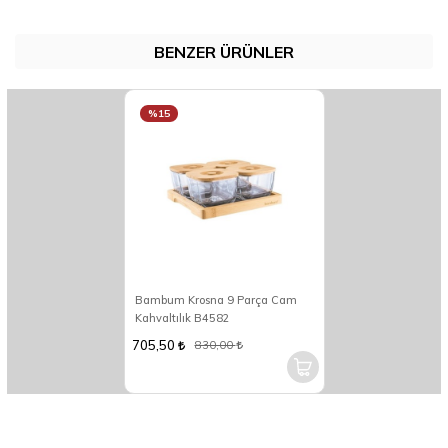
BENZER ÜRÜNLER
%15
Bambum Krosna 9 Parça Cam
Kahvaltılık B4582
705,50
830,00