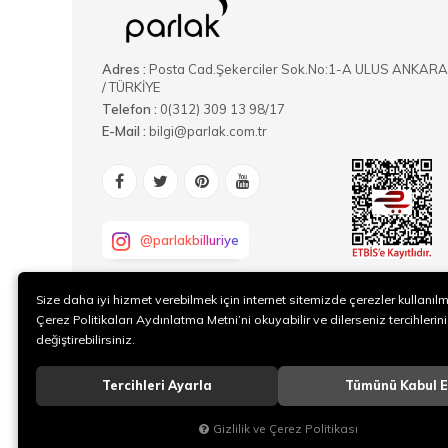
Adres :
Posta Cad.Şekerciler Sok.No:1-A ULUS ANKARA
/ TÜRKİYE
Telefon :
0(312) 309 13 98/17
E-Mail :
bilgi@parlak.com.tr
@parlakbilluriye
Size daha iyi hizmet verebilmek için internet sitemizde çerezler kullanıl
Çerez Politikaları Aydınlatma Metni’ni okuyabilir ve dilerseniz tercihlerini
değiştirebilirsiniz.
Tercihleri Ayarla
Tümünü Kabul E
Gizlilik ve Çerez Politikası