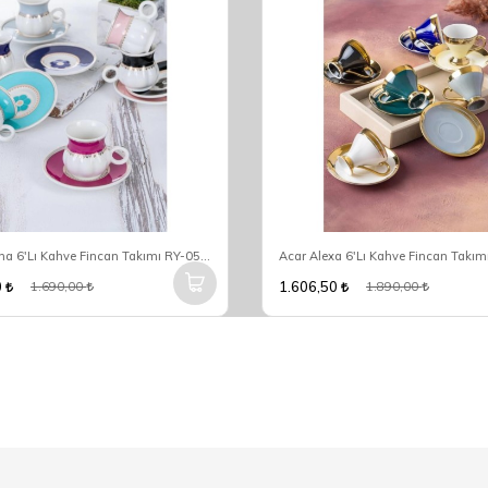
Acar Carina 6'Lı Kahve Fincan Takımı RY-05120
0
1.606,50
1.690,00
1.890,00