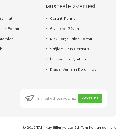
MÜŞTERİ HİZMETLERİ
eslimat
Garanti Formu
dirim Formu
Gizlilik ve Güvenlik
temleri
Kırık Parça Talep Formu
bi
Sağlam Ürün Garantisi
İade ve İptal Şartları
Kişisel Verilerin Korunması
KAYIT OL
© 2019 TAKİ Kuy.Billuriye.Ltd Sti. Tüm hakları saklıdır.