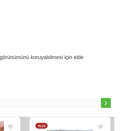
k görünümünü koruyabilmesi için elde
%15
%