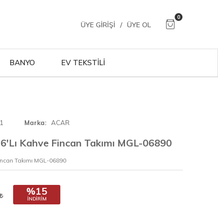
0
ÜYE GIRIŞI
/
ÜYE OL
BANYO
EV TEKSTİLİ
1
Marka
ACAR
n 6'Lı Kahve Fincan Takımı MGL-06890
Fincan Takımı MGL-06890
%15
İNDIRIM