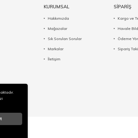
KURUMSAL
SİPARİŞ
Hakkımızda
Kargo ve T
Mağazalar
Havale Bil
Sık Sorulan Sorular
Ödeme Yön
Markalar
Sipariş Taki
İletişim
maktadır.
zi
t