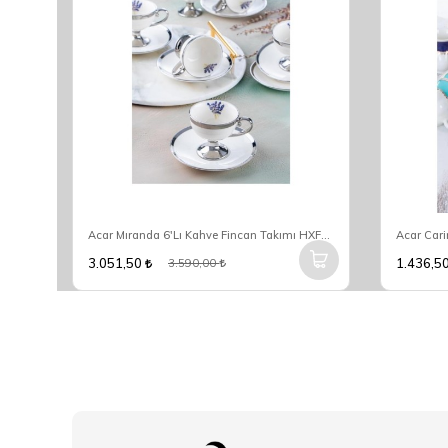
Maxx Doria Majestic Serenade 6 Kişilik 12 Parça Kahve Fincan Takımı PA2099
Acar Mıranda 6'Lı Kahve Fincan Takımı HXF-05176
3.051,50
1.436,5
3.590,00