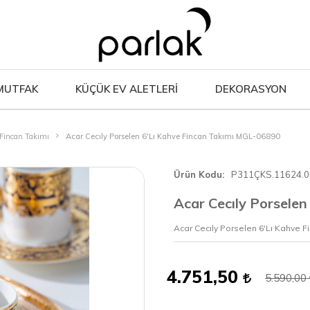
MUTFAK
KÜÇÜK EV ALETLERİ
DEKORASYON
Fincan Takımı
Acar Cecıly Porselen 6'Lı Kahve Fincan Takımı MGL-06890
Ürün Kodu
P311ÇKS.11624.0
Acar Cecıly Porsele
Acar Cecıly Porselen 6'Lı Kahve 
4.751,50
5.590,00