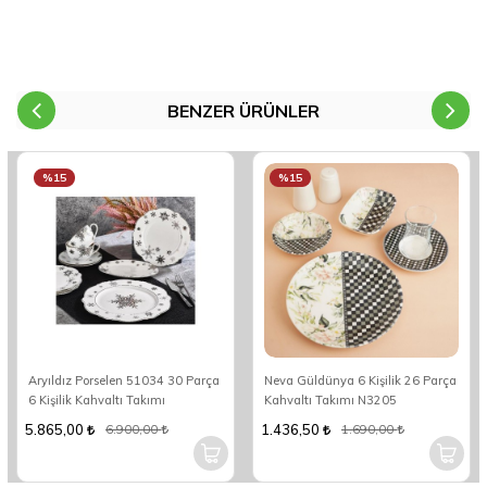
BENZER ÜRÜNLER
%15
%15
Aryıldız Porselen 51034 30 Parça
Neva Güldünya 6 Kişilik 26 Parça
6 Kişilik Kahvaltı Takımı
Kahvaltı Takımı N3205
5.865,00
1.436,50
6.900,00
1.690,00