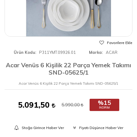
Favorilere Ekle
Ürün Kodu
P311YMT.09926.01
Marka
ACAR
Acar Venüs 6 Kişilik 22 Parça Yemek Takımı
SND-05625/1
Acar Venüs 6 Kişilik 22 Parça Yemek Takımı SND-05625/1
%15
5.091,50
5.990,00
İNDIRIM
Stoğa Girince Haber Ver
Fiyatı Düşünce Haber Ver