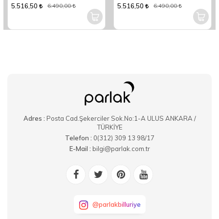
6 Kişilik 24 Parça Yuvarlak Yemek
5.516,50
5.516,50
6.490,00
6.490,00
Takımı
Adres :
Posta Cad.Şekerciler Sok.No:1-A ULUS ANKARA /
TÜRKİYE
Telefon :
0(312) 309 13 98/17
E-Mail :
bilgi@parlak.com.tr
@parlakbilluriye