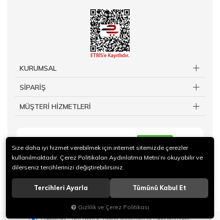
KURUMSAL
SİPARİŞ
MÜŞTERİ HİZMETLERİ
KAYIT OL
Size daha iyi hizmet verebilmek için internet sitemizde çerezler
kullanılmaktadır. Çerez Politikaları Aydınlatma Metni’ni okuyabilir ve
dilerseniz tercihlerinizi değiştirebilirsiniz.
Tercihleri Ayarla
Tümünü Kabul Et
© 2019 TAKİ Kuy.Billuriye.Ltd Sti. Tüm hakları saklıdır.
Gizlilik ve Çerez Politikası
®
Hipotenüs
Yeni Nesil E-Ticaret Sistemleri ile Hazırlanmıştır.