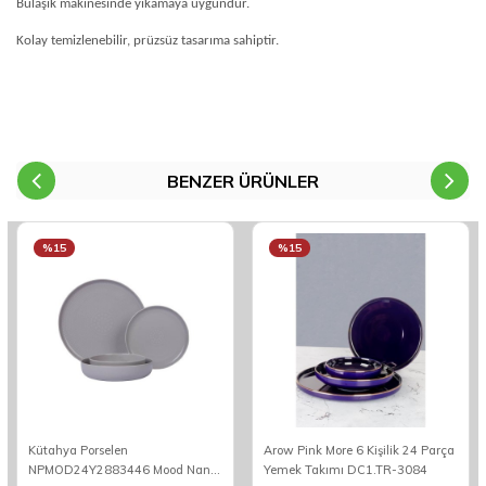
Bulaşık makinesinde yıkamaya uygundur.
Kolay temizlenebilir, prüzsüz tasarıma sahiptir.
BENZER ÜRÜNLER
%15
%15
Kütahya Porselen
Arow Pink More 6 Kişilik 24 Parça
NPMOD24Y2883446 Mood Nano
Yemek Takımı DC1.TR-3084