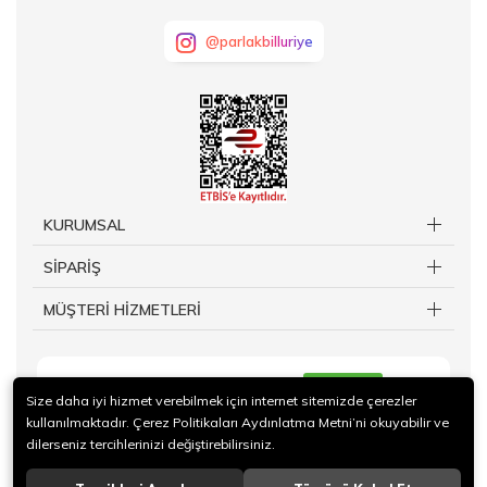
@parlakbilluriye
KURUMSAL
SİPARİŞ
MÜŞTERİ HİZMETLERİ
KAYIT OL
Size daha iyi hizmet verebilmek için internet sitemizde çerezler
kullanılmaktadır. Çerez Politikaları Aydınlatma Metni’ni okuyabilir ve
dilerseniz tercihlerinizi değiştirebilirsiniz.