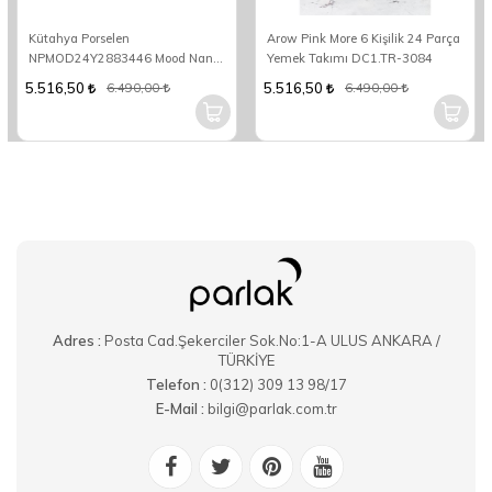
Kütahya Porselen
Arow Pink More 6 Kişilik 24 Parça
NPMOD24Y2883446 Mood Nano
Yemek Takımı DC1.TR-3084
6 Kişilik 24 Parça Yuvarlak Yemek
5.516,50
5.516,50
6.490,00
6.490,00
Takımı
Adres :
Posta Cad.Şekerciler Sok.No:1-A ULUS ANKARA /
TÜRKİYE
Telefon :
0(312) 309 13 98/17
E-Mail :
bilgi@parlak.com.tr