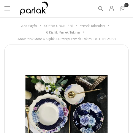
0
Ana Sayfa
SOFRA ÜRÜNLERİ
Yemek Takımları
6 Kişilik Yemek Takımı
Arow Pink More 6 Kişilik 24 Parça Yemek Takımı DC1.TR-2968