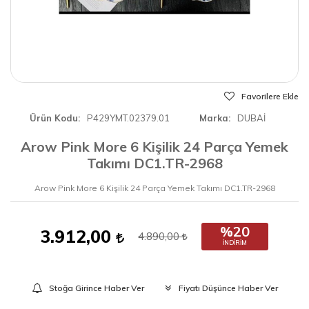
Favorilere Ekle
Ürün Kodu
P429YMT.02379.01
Marka
DUBAİ
Arow Pink More 6 Kişilik 24 Parça Yemek
Takımı DC1.TR-2968
Arow Pink More 6 Kişilik 24 Parça Yemek Takımı DC1.TR-2968
%20
3.912,00
4.890,00
İNDIRIM
Stoğa Girince Haber Ver
Fiyatı Düşünce Haber Ver