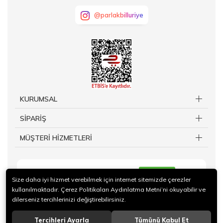
@parlakbilluriye
KURUMSAL
SİPARİŞ
MÜŞTERİ HİZMETLERİ
KAYIT OL
Size daha iyi hizmet verebilmek için internet sitemizde çerezler
kullanılmaktadır. Çerez Politikaları Aydınlatma Metni’ni okuyabilir ve
dilerseniz tercihlerinizi değiştirebilirsiniz.
Tercihleri Ayarla
Tümünü Kabul Et