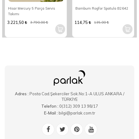
Hisar Mercury 5 Parça Servis
Bambum Rogfor Spatula B2642
Takımı
3.221,50
114,75
3.790,00
135,00
Adres :
Posta Cad.Şekerciler Sok.No:1-A ULUS ANKARA /
TÜRKİYE
Telefon :
0(312) 309 13 98/17
E-Mail :
bilgi@parlak.com.tr