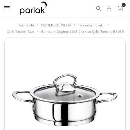
0
Ana Sayfa
PİŞİRME ÜRÜNLERİ
Tencereler, Tavalar
Çelik Tencere, Tava
Bambum Daphne 16x5 Cm Kısa Çelik Tencere B3058