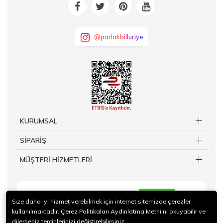
@parlakbilluriye
KURUMSAL
SİPARİŞ
MÜŞTERİ HİZMETLERİ
KAYIT OL
Size daha iyi hizmet verebilmek için internet sitemizde çerezler
kullanılmaktadır. Çerez Politikaları Aydınlatma Metni’ni okuyabilir ve
dilerseniz tercihlerinizi değiştirebilirsiniz.