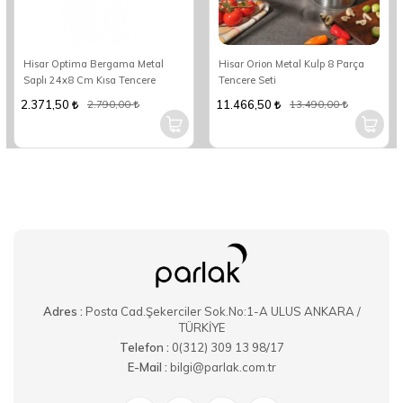
Hisar Optima Bergama Metal
Hisar Orion Metal Kulp 8 Parça
Saplı 24x8 Cm Kısa Tencere
Tencere Seti
2.371,50
11.466,50
2.790,00
13.490,00
Adres :
Posta Cad.Şekerciler Sok.No:1-A ULUS ANKARA /
TÜRKİYE
Telefon :
0(312) 309 13 98/17
E-Mail :
bilgi@parlak.com.tr