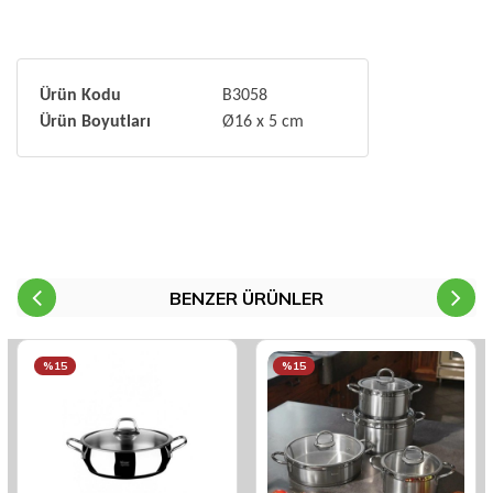
Ürün Kodu
B3058
Ürün Boyutları
Ø16 x 5 cm
BENZER ÜRÜNLER
%15
%15