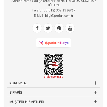
Adres :
Posta Cad.Şekerciler Sok.No:1-A ULUS ANKARA /
TÜRKİYE
Telefon :
0(312) 309 13 98/17
E-Mail :
bilgi@parlak.com.tr
@parlakbilluriye
KURUMSAL
SİPARİŞ
MÜŞTERİ HİZMETLERİ