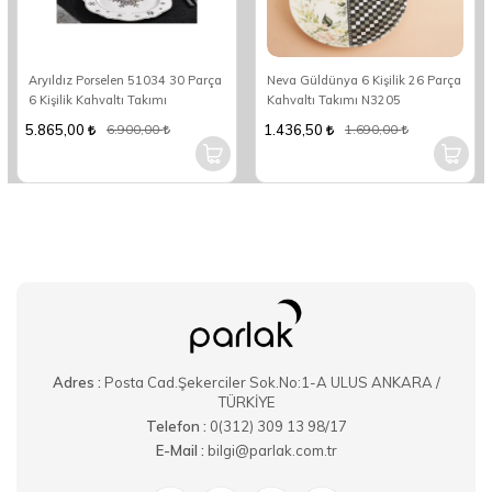
Aryıldız Porselen 51034 30 Parça
Neva Güldünya 6 Kişilik 26 Parça
6 Kişilik Kahvaltı Takımı
Kahvaltı Takımı N3205
5.865,00
1.436,50
6.900,00
1.690,00
Adres :
Posta Cad.Şekerciler Sok.No:1-A ULUS ANKARA /
TÜRKİYE
Telefon :
0(312) 309 13 98/17
E-Mail :
bilgi@parlak.com.tr