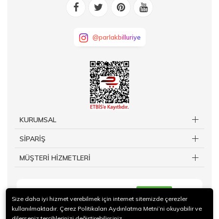
@parlakbilluriye
KURUMSAL
SİPARİŞ
MÜŞTERİ HİZMETLERİ
KAYIT OL
Size daha iyi hizmet verebilmek için internet sitemizde çerezler
kullanılmaktadır. Çerez Politikaları Aydınlatma Metni’ni okuyabilir ve
dilerseniz tercihlerinizi değiştirebilirsiniz.