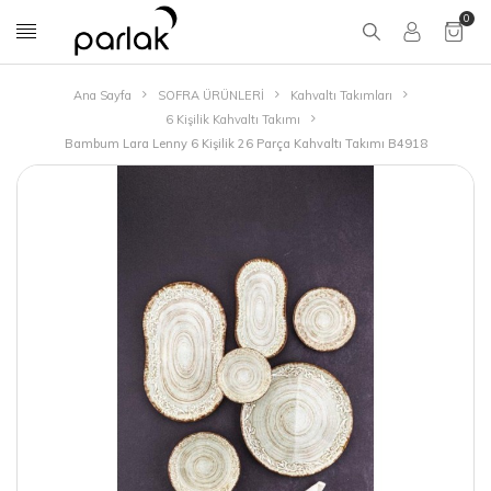
0
Ana Sayfa
SOFRA ÜRÜNLERİ
Kahvaltı Takımları
6 Kişilik Kahvaltı Takımı
Bambum Lara Lenny 6 Kişilik 26 Parça Kahvaltı Takımı B4918