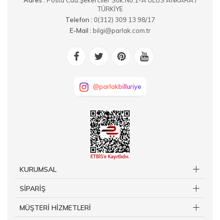
Adres :
Posta Cad.Şekerciler Sok.No:1-A ULUS ANKARA /
TÜRKİYE
Telefon :
0(312) 309 13 98/17
E-Mail :
bilgi@parlak.com.tr
@parlakbilluriye
KURUMSAL
SİPARİŞ
MÜŞTERİ HİZMETLERİ