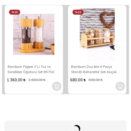
%15
%15
Bambum Pepper 2'Li Tuz ve
Bambum Duo Mix 4 Parça
Karabiber Öğütücü Set B5750
Standlı Baharatlık Seti Küçük
B5590
1.360,00
680,00
1.600,00
800,00