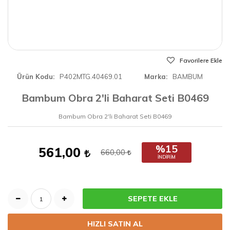
Favorilere Ekle
Ürün Kodu
P402MTG.40469.01
Marka
BAMBUM
Bambum Obra 2'li Baharat Seti B0469
Bambum Obra 2'li Baharat Seti B0469
%15
561,00
660,00
İNDIRIM
SEPETE EKLE
HIZLI SATIN AL