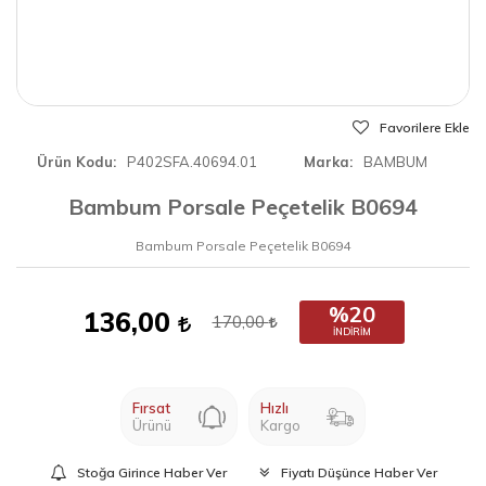
Favorilere Ekle
Ürün Kodu
P402SFA.40694.01
Marka
BAMBUM
Bambum Porsale Peçetelik B0694
Bambum Porsale Peçetelik B0694
%20
136,00
170,00
İNDIRIM
Fırsat
Hızlı
Ürünü
Kargo
Stoğa Girince Haber Ver
Fiyatı Düşünce Haber Ver