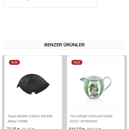
BENZER ÜRÜNLER
%15
%15
Taşev Maiden Döküm Bardak
Tea Delight Horticool Sütlük
Altlığı T0086
5DDC-B70050HC