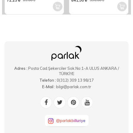
72,25
841,50
85,00
990,00
Adres :
Posta Cad.Şekerciler Sok.No:1-A ULUS ANKARA /
TÜRKİYE
Telefon :
0(312) 309 13 98/17
E-Mail :
bilgi@parlak.com.tr
@parlakbilluriye