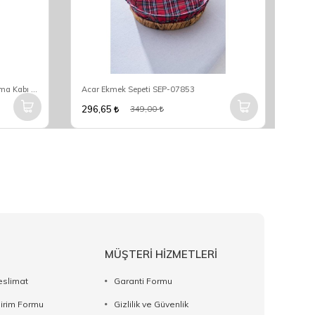
Bambum Sion Bambu Ekmek Saklama Kabı Küçük B6155
Acar Ekmek Sepeti SEP-07853
296,65
349,00
MÜŞTERİ HİZMETLERİ
eslimat
Garanti Formu
dirim Formu
Gizlilik ve Güvenlik