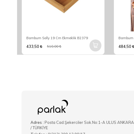
Bambum Solly 19 Cm Ekmeklik B2379
Bambum S
433,50
484,50
510,00
Adres :
Posta Cad.Şekerciler Sok.No:1-A ULUS ANKARA
/ TÜRKİYE