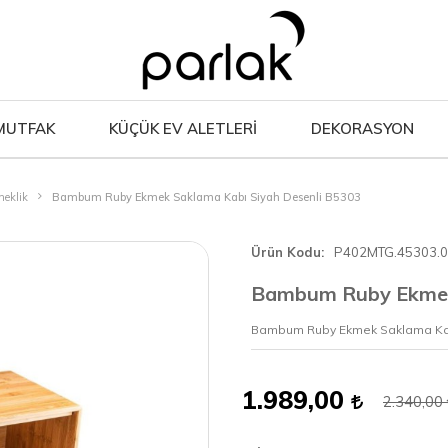
MUTFAK
KÜÇÜK EV ALETLERİ
DEKORASYON
eklik
Bambum Ruby Ekmek Saklama Kabı Siyah Desenli B5303
Ürün Kodu
P402MTG.45303.
Bambum Ruby Ekmek 
Bambum Ruby Ekmek Saklama Kab
1.989,00
2.340,00