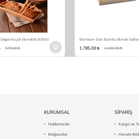
eppe Küçük Ekmeklik B0550
1.785,00
570,00
2.100,00
KURUMSAL
SİPARİŞ
Hakkımızda
Kargo ve T
Mağazalar
Havale Bil