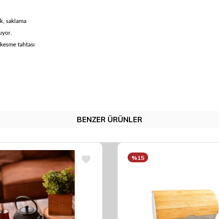
k, saklama
uyor.
 kesme tahtası
BENZER ÜRÜNLER
%15