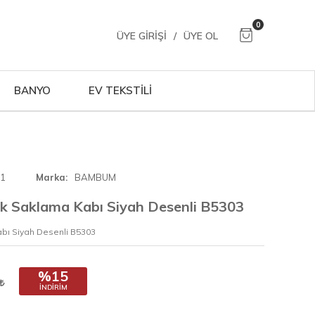
0
ÜYE GIRIŞI
/
ÜYE OL
BANYO
EV TEKSTİLİ
01
Marka
BAMBUM
Saklama Kabı Siyah Desenli B5303
ı Siyah Desenli B5303
%15
İNDIRIM