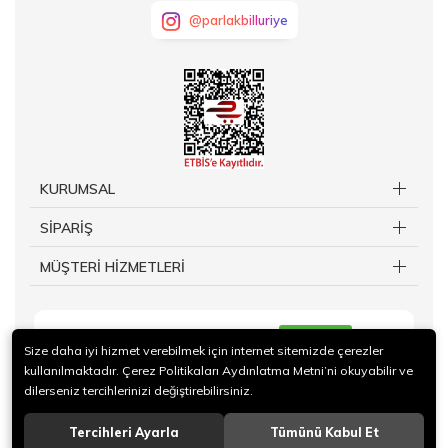
@parlakbilluriye
KURUMSAL
SİPARİŞ
MÜŞTERİ HİZMETLERİ
KAYIT OL
Size daha iyi hizmet verebilmek için internet sitemizde çerezler
kullanılmaktadır. Çerez Politikaları Aydınlatma Metni’ni okuyabilir ve
dilerseniz tercihlerinizi değiştirebilirsiniz.
Tercihleri Ayarla
Tümünü Kabul Et