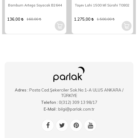
Bambum Artega Soyacak B2644
Taşev Lahi 1500 Ml Sürahi T0802
136,00
1.275,00
160,00
1.500,00
Adres :
Posta Cad.Şekerciler Sok.No:1-A ULUS ANKARA /
TÜRKİYE
Telefon :
0(312) 309 13 98/17
E-Mail :
bilgi@parlak.com.tr