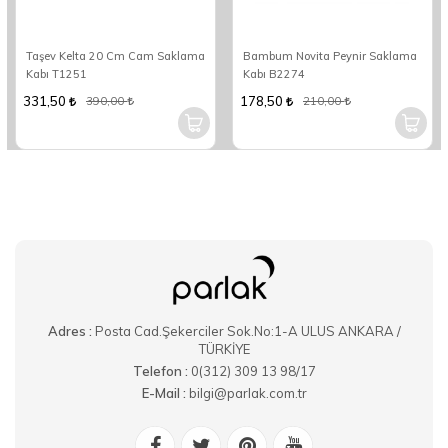
Taşev Kelta 20 Cm Cam Saklama
Bambum Novita Peynir Saklama
Kabı T1251
Kabı B2274
331,50
178,50
390,00
210,00
Adres :
Posta Cad.Şekerciler Sok.No:1-A ULUS ANKARA /
TÜRKİYE
Telefon :
0(312) 309 13 98/17
E-Mail :
bilgi@parlak.com.tr