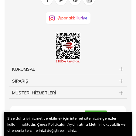
@parlakbilluriye
KURUMSAL
SİPARİŞ
MÜŞTERİ HİZMETLERİ
KAYIT OL
Size daha iyi hizmet verebilmek için internet sitemizde çerezler
kullanılmaktadır. Çerez Politikaları Aydınlatma Metni’ni okuyabilir ve
dilerseniz tercihlerinizi değiştirebilirsiniz.