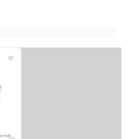
Rossallını Lıfe Dikdörtgen Kapaklı Fırın Kabı Kırmızı 1FK-4575SRRE