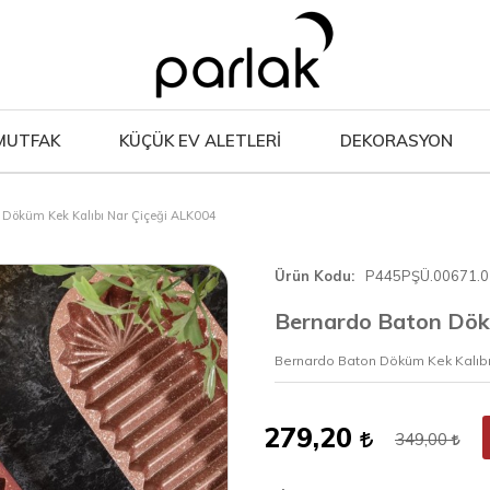
MUTFAK
KÜÇÜK EV ALETLERİ
DEKORASYON
 Döküm Kek Kalıbı Nar Çiçeği ALK004
Ürün Kodu
P445PŞÜ.00671.0
Bernardo Baton Dök
Bernardo Baton Döküm Kek Kalıbı
279,20
349,00