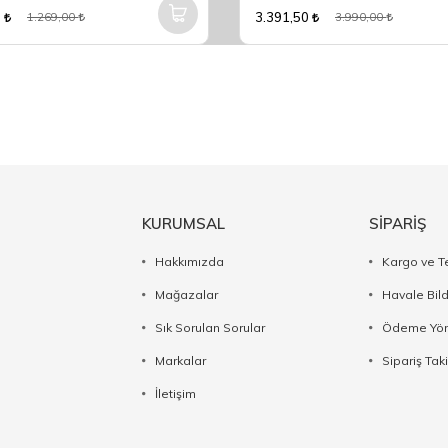
5
3.391,50
1.269,00
3.990,00
KURUMSAL
SİPARİŞ
Hakkımızda
Kargo ve T
Mağazalar
Havale Bil
Sık Sorulan Sorular
Ödeme Yön
Markalar
Sipariş Taki
İletişim