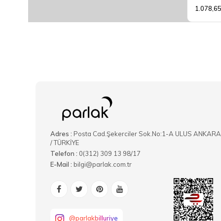
1.078,6
Adres :
Posta Cad.Şekerciler Sok.No:1-A ULUS ANKARA
/ TÜRKİYE
Telefon :
0(312) 309 13 98/17
E-Mail :
bilgi@parlak.com.tr
@parlakbilluriye