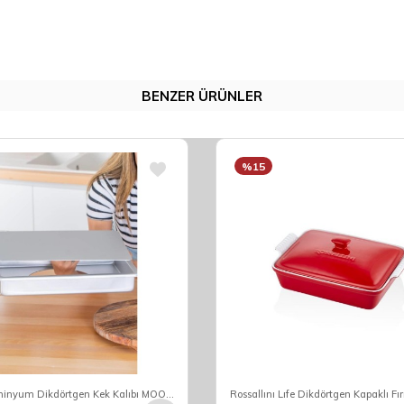
BENZER ÜRÜNLER
%15
Acar Alüminyum Dikdörtgen Kek Kalıbı MOON-05780