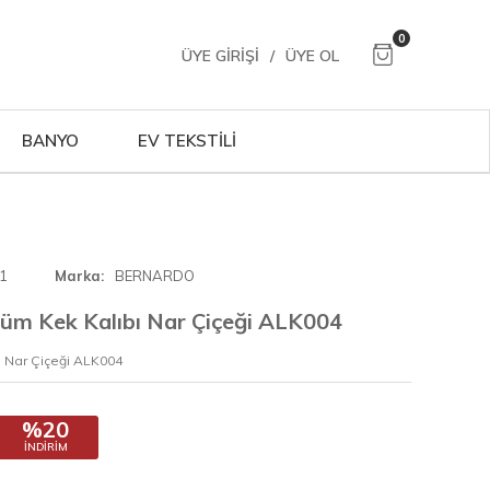
0
ÜYE GIRIŞI
/
ÜYE OL
BANYO
EV TEKSTİLİ
1
Marka
BERNARDO
üm Kek Kalıbı Nar Çiçeği ALK004
 Nar Çiçeği ALK004
%20
İNDIRIM