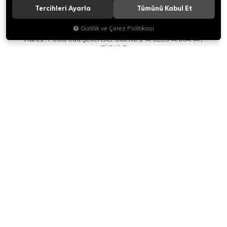
158 adet ürün bulunmuştur.
Tercihleri Ayarla
Tümünü Kabul Et
Gizlilik ve Çerez Politikası
1
2
3
4
5
Adres :
Posta Cad.Şekerciler Sok.No:1-A ULUS ANKARA /
TÜRKİYE
Telefon :
0(312) 309 13 98/17
E-Mail :
bilgi@parlak.com.tr
@parlakbilluriye