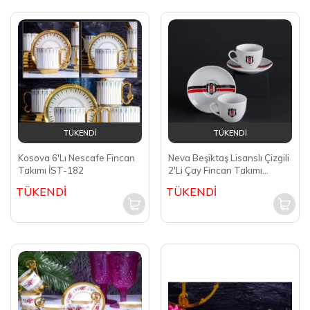
TÜKENDİ
TÜKENDİ
Kosova 6'Lı Nescafe Fincan
Neva Beşiktaş Lisanslı Çizgili
Takımı İST-182
2'Li Çay Fincan Takımı
N3427
TÜKENDİ
TÜKENDİ