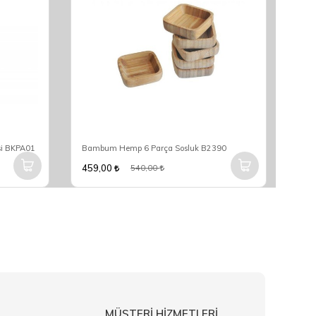
si BKPA01
Bambum Hemp 6 Parça Sosluk B2390
Bam
459,00
93,
540,00
MÜŞTERİ HİZMETLERİ