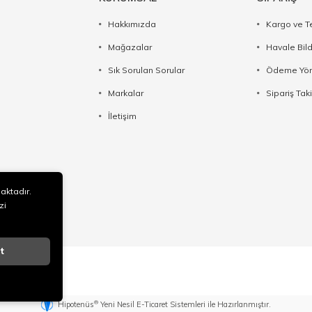
Hakkımızda
Kargo ve T
Mağazalar
Havale Bil
Sık Sorulan Sorular
Ödeme Yön
Markalar
Sipariş Taki
İletişim
maktadır.
zi
t
®
Hipotenüs
Yeni Nesil E-Ticaret Sistemleri ile Hazırlanmıştır.