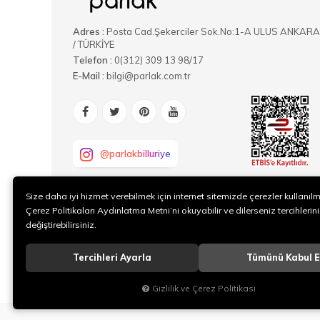
Adres :
Posta Cad.Şekerciler Sok.No:1-A ULUS ANKARA
/ TÜRKİYE
Telefon :
0(312) 309 13 98/17
E-Mail :
bilgi@parlak.com.tr
@parlakbilluriye
Size daha iyi hizmet verebilmek için internet sitemizde çerezler kullanıl
Çerez Politikaları Aydınlatma Metni’ni okuyabilir ve dilerseniz tercihlerini
değiştirebilirsiniz.
Tercihleri Ayarla
Tümünü Kabul E
Gizlilik ve Çerez Politikası