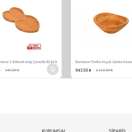
mor 2 Bölmeli Kalp Çerezlik B2619
Bambum Paella Küçük Salata Kase
943,50
145,00
1.110,00
KURUMSAL
SİPARİŞ