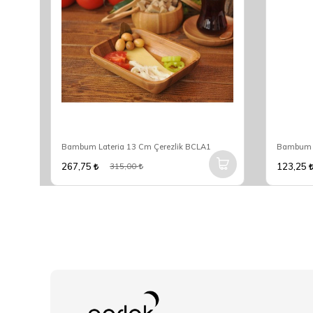
Bambum Kitchenhed 19 Parça Mutfak Seti B2757
Bambum Lateria 13 Cm Çerezlik BCLA1
Bambum A
267,75
123,25
315,00