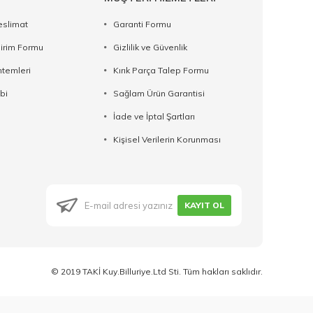
eslimat
Garanti Formu
dirim Formu
Gizlilik ve Güvenlik
temleri
Kırık Parça Talep Formu
bi
Sağlam Ürün Garantisi
İade ve İptal Şartları
Kişisel Verilerin Korunması
KAYIT OL
© 2019 TAKİ Kuy.Billuriye.Ltd Sti. Tüm hakları saklıdır.