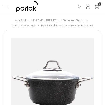
0
Ana Sayfa
PİŞİRME ÜRÜNLERİ
Tencereler, Tavalar
Granit Tencere, Tava
Falez Black Lıne 20 cm Tencere BLN 3003