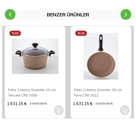
BENZER ÜRÜNLER
%15
%15
Falez Creamy Granıtec 20 cm
Falez Creamy Granıtec 30 cm
Tencere CRE 3004
Tava CRE 3012
1.631,15
1.631,15
1.919,00
1.919,00