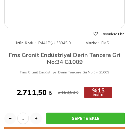
Favorilere Ekle
Ürün Kodu
P441PŞÜ.33945.01
Marka
FMS
Fms Granit Endüstriyel Derin Tencere Gri
No:34 G1009
Fms Granit Endüstriyel Derin Tencere Gri No:34 G1009
%15
2.711,50
3.190,00
İNDIRIM
SEPETE EKLE