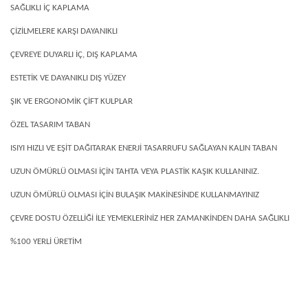
SAĞLIKLI İÇ KAPLAMA
ÇİZİLMELERE KARŞI DAYANIKLI
ÇEVREYE DUYARLI İÇ, DIŞ KAPLAMA
ESTETİK VE DAYANIKLI DIŞ YÜZEY
ŞIK VE ERGONOMİK ÇİFT KULPLAR
ÖZEL TASARIM TABAN
ISIYI HIZLI VE EŞİT DAĞITARAK ENERJİ TASARRUFU SAĞLAYAN KALIN TABAN
UZUN ÖMÜRLÜ OLMASI İÇİN TAHTA VEYA PLASTİK KAŞIK KULLANINIZ.
UZUN ÖMÜRLÜ OLMASI İÇİN BULAŞIK MAKİNESİNDE KULLANMAYINIZ
ÇEVRE DOSTU ÖZELLİĞİ İLE YEMEKLERİNİZ HER ZAMANKİNDEN DAHA SAĞLIKLI
%100 YERLİ ÜRETİM