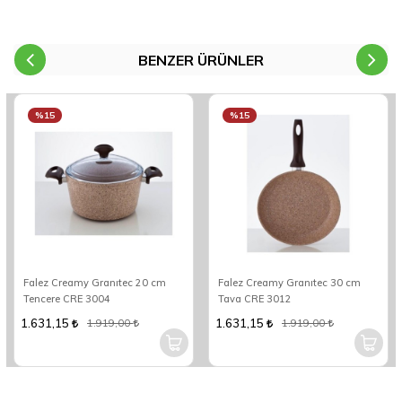
BENZER ÜRÜNLER
%15
%15
Falez Creamy Granıtec 20 cm
Falez Creamy Granıtec 30 cm
Tencere CRE 3004
Tava CRE 3012
1.631,15
1.631,15
1.919,00
1.919,00