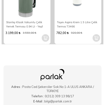
Stanley Klasik Vakumlu Çelik
Taşev Aspira Krem 1.5 Litre Çelik
Yemek Termosu 0.94 Lt - Yeşil
Termos T3466
3.199,00
782,00
3.559,00
920,00
Adres :
Posta Cad.Şekerciler Sok.No:1-A ULUS ANKARA /
TÜRKİYE
Telefon :
0(312) 309 13 98/17
E-Mail :
bilgi@parlak.com.tr