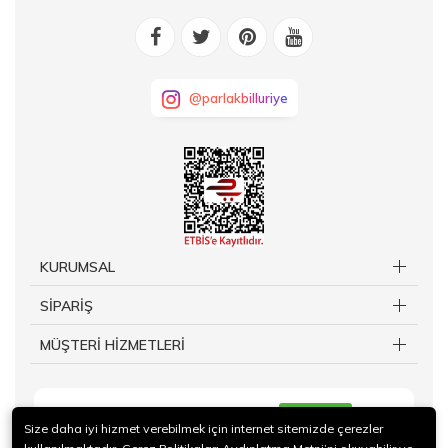
@parlakbilluriye
KURUMSAL
SİPARİŞ
MÜŞTERİ HİZMETLERİ
KAYIT OL
Size daha iyi hizmet verebilmek için internet sitemizde çerezler