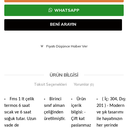
WHATSAPP
BENİ ARAYIN
Fiyatı Düşünce Haber Ver
ÜRÜN BILGISI
Taksit Seçenekleri
Yorumlar
(0)
Fms 1 lt çelik
Birinci
Ürün
( İç: 304, Dış:
termos 6 saat
sınıf alman
içerik
201 ) · Modern
sıcak ve 6 saat
çeliğinden
bilgisi: ·
ve şık tasarımı
soğuk tutar. Uzun
üretilmiştir.
Çift kat
ile hayatınızın
vade de
paslanmaz
her yerinde