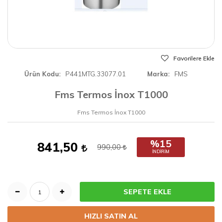
Favorilere Ekle
Ürün Kodu
P441MTG.33077.01
Marka
FMS
Fms Termos İnox T1000
Fms Termos İnox T1000
%15
841,50
990,00
İNDIRIM
SEPETE EKLE
HIZLI SATIN AL