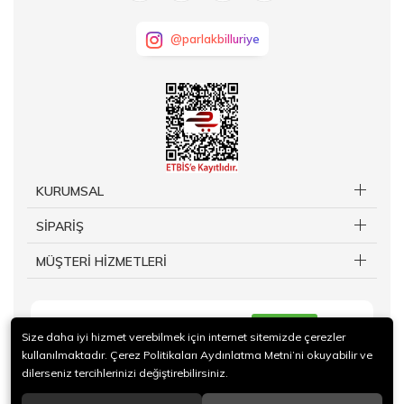
@parlakbilluriye
KURUMSAL
SİPARİŞ
MÜŞTERİ HİZMETLERİ
KAYIT OL
Size daha iyi hizmet verebilmek için internet sitemizde çerezler
kullanılmaktadır. Çerez Politikaları Aydınlatma Metni’ni okuyabilir ve
dilerseniz tercihlerinizi değiştirebilirsiniz.