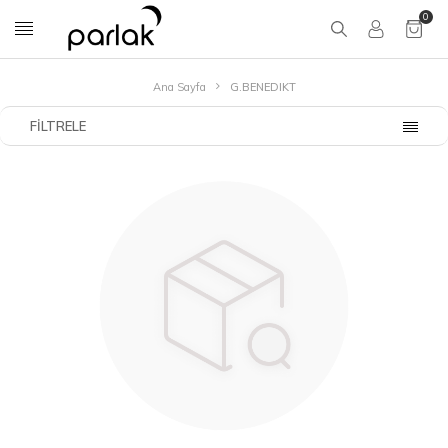
0
Ana Sayfa
G.BENEDIKT
FILTRELE