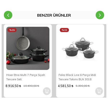
BENZER ÜRÜNLER
%15
%15
Hisar Etna Multi 7 Parça Siyah
Falez Black Lıne 6 Parça Midi
Tencere Seti
Tencere Takımı BLN 3018
8.916,50
4.581,50
10.490,00
5.390,00