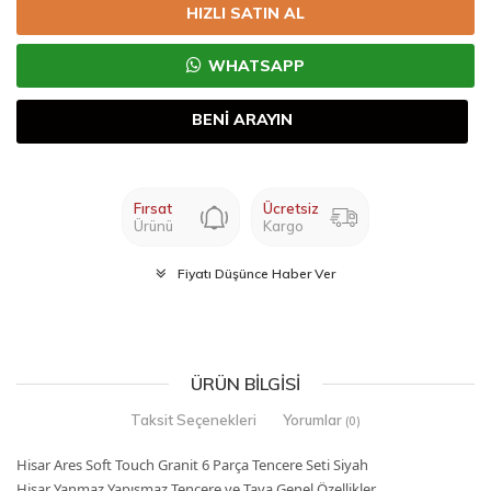
HIZLI SATIN AL
WHATSAPP
BENİ ARAYIN
Fırsat
Ücretsiz
Ürünü
Kargo
Fiyatı Düşünce Haber Ver
ÜRÜN BILGISI
Taksit Seçenekleri
Yorumlar
(0)
Hisar Ares Soft Touch Granit 6 Parça Tencere Seti Siyah
Hisar Yanmaz Yapışmaz Tencere ve Tava Genel Özellikler