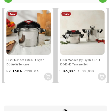
%15
%15
Hisar Monaco Elite 6 Lt Siyah
Hisar Monaco Joy Siyah 4+7 Lt
Düdüklü Tencere
Düdüklü Tencere Seti
6.791,50
9.265,00
7.990,00
10.900,00