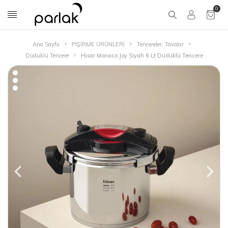
0
Ana Sayfa
PİŞİRME ÜRÜNLERİ
Tencereler, Tavalar
Düdüklü Tencere
Hisar Monaco Joy Siyah 6 Lt Düdüklü Tencere