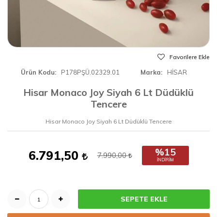
Favorilere Ekle
Ürün Kodu
P178PŞÜ.02329.01
Marka
HİSAR
Hisar Monaco Joy Siyah 6 Lt Düdüklü
Tencere
Hisar Monaco Joy Siyah 6 Lt Düdüklü Tencere
%15
6.791,50
7.990,00
İNDIRIM
SEPETE EKLE