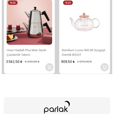
%15
%15
Hisar Heybeli Plus Maxi Siyah
Bambum Lucas 900 Ml Süzgeçli
Çaydanlık Takımı
Demlik B0337
3.561,50
909,50
4.190,00
1.070,00