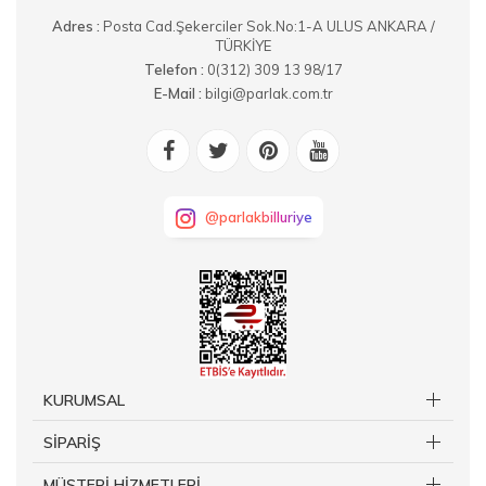
Adres :
Posta Cad.Şekerciler Sok.No:1-A ULUS ANKARA /
TÜRKİYE
Telefon :
0(312) 309 13 98/17
E-Mail :
bilgi@parlak.com.tr
@parlakbilluriye
KURUMSAL
SİPARİŞ
MÜŞTERİ HİZMETLERİ