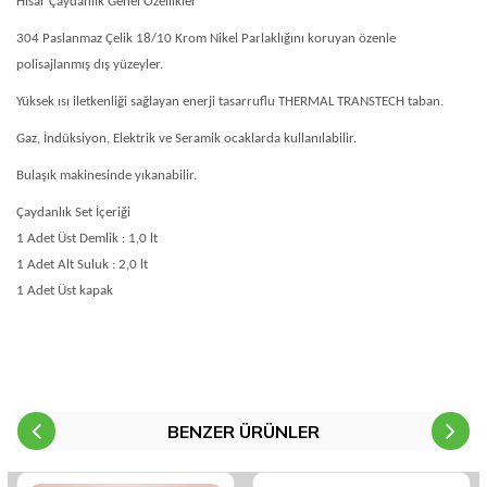
Hisar Çaydanlık Genel Özellikler
304 Paslanmaz Çelik 18/10 Krom Nikel Parlaklığını koruyan özenle
polisajlanmış dış yüzeyler.
Yüksek ısı iletkenliği sağlayan enerji tasarruflu THERMAL TRANSTECH taban.
Gaz, İndüksiyon, Elektrik ve Seramik ocaklarda kullanılabilir.
Bulaşık makinesinde yıkanabilir.
Çaydanlık Set İçeriği
1 Adet Üst Demlik : 1,0 lt
1 Adet Alt Suluk : 2,0 lt
1 Adet Üst kapak
BENZER ÜRÜNLER