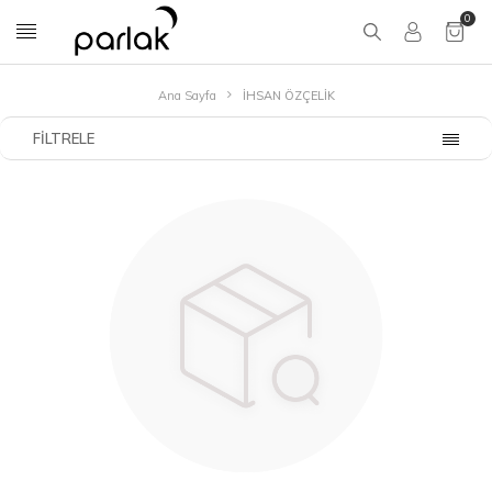
0
Ana Sayfa
İHSAN ÖZÇELİK
FILTRELE