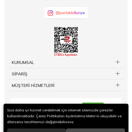
@parlakbilluriye
KURUMSAL
SİPARİŞ
MÜŞTERİ HİZMETLERİ
KAYIT OL
Size daha iyi hizmet verebilmek için internet sitemizde çerezler
kullanılmaktadır. Çerez Politikaları Aydınlatma Metni’ni okuyabilir ve
dilerseniz tercihlerinizi değiştirebilirsiniz.