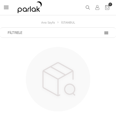
0
Ana Sayfa
İSTANBUL
FILTRELE