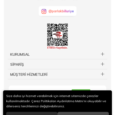
@parlakbilluriye
KURUMSAL
SİPARİŞ
MÜŞTERİ HİZMETLERİ
KAYIT OL
Size daha iyi hizmet verebilmek için internet sitemizde çerezler
kullanılmaktadır. Çerez Politikaları Aydınlatma Metni’ni okuyabilir ve
dilerseniz tercihlerinizi değiştirebilirsiniz.