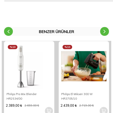
BENZER ÜRÜNLER
%10
%10
Philips Pro Mix Blender
Philips El Mikseri 300 W
HR2534/00
HR3705/10
2.389,00
2.439,00
2.659,00
2.719,00