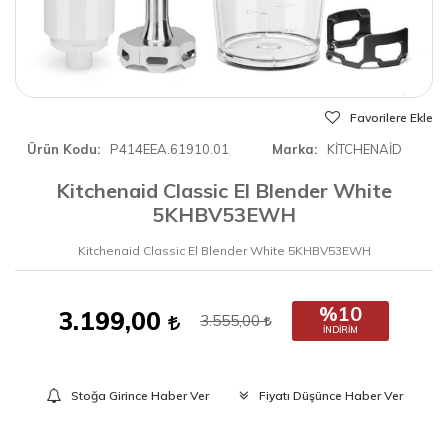
Favorilere Ekle
Ürün Kodu
P414EEA.61910.01
Marka
KİTCHENAİD
Kitchenaid Classic El Blender White
5KHBV53EWH
Kitchenaid Classic El Blender White 5KHBV53EWH
%10
3.199,00
3.555,00
İNDIRIM
Stoğa Girince Haber Ver
Fiyatı Düşünce Haber Ver