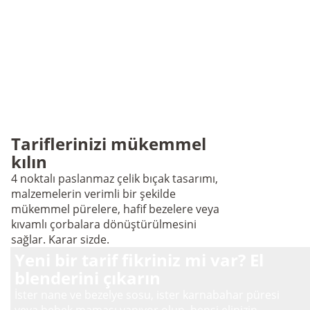
Tariflerinizi mükemmel
kılın
4 noktalı paslanmaz çelik bıçak tasarımı,
malzemelerin verimli bir şekilde
mükemmel pürelere, hafif bezelere veya
kıvamlı çorbalara dönüştürülmesini
sağlar. Karar sizde.
Yeni bir tarif fikriniz mi var? El
blenderini çıkarın
İster nane ve bezelye sosu, ister karnabahar püresi
veya bebek maması yapıyor olun, hepsi elinizin