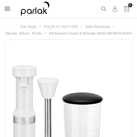
0
Ana Sayfa
KÜÇÜK EV ALETLERİ
Gıda Hazırlama
Blender, Mikser , Rondo
Kitchenaid Classic El Blender White 5KHBV53EWH