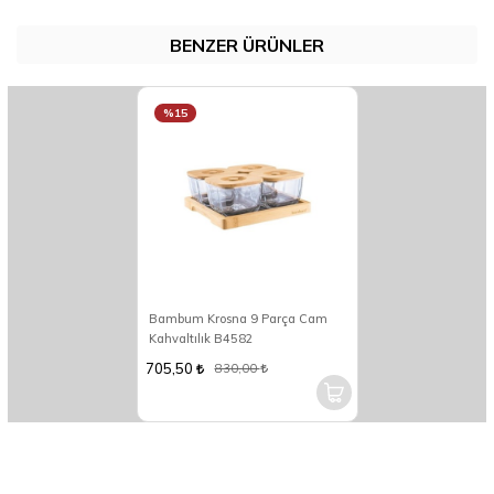
BENZER ÜRÜNLER
%15
Bambum Krosna 9 Parça Cam
Kahvaltılık B4582
705,50
830,00