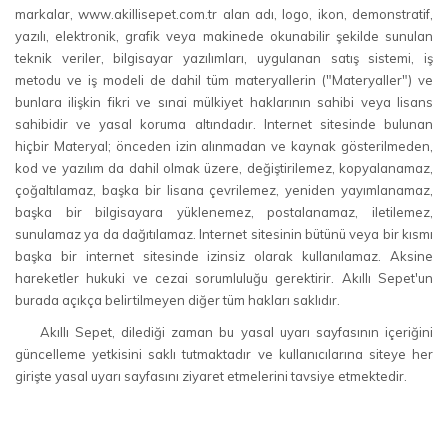
markalar, www.akillisepet.com.tr alan adı, logo, ikon, demonstratif,
yazılı, elektronik, grafik veya makinede okunabilir şekilde sunulan
teknik veriler, bilgisayar yazılımları, uygulanan satış sistemi, iş
metodu ve iş modeli de dahil tüm materyallerin ("Materyaller") ve
bunlara ilişkin fikri ve sınai mülkiyet haklarının sahibi veya lisans
sahibidir ve yasal koruma altındadır. Internet sitesinde bulunan
hiçbir Materyal; önceden izin alınmadan ve kaynak gösterilmeden,
kod ve yazılım da dahil olmak üzere, değiştirilemez, kopyalanamaz,
çoğaltılamaz, başka bir lisana çevrilemez, yeniden yayımlanamaz,
başka bir bilgisayara yüklenemez, postalanamaz, iletilemez,
sunulamaz ya da dağıtılamaz. Internet sitesinin bütünü veya bir kısmı
başka bir internet sitesinde izinsiz olarak kullanılamaz. Aksine
hareketler hukuki ve cezai sorumluluğu gerektirir. Akıllı Sepet'un
burada açıkça belirtilmeyen diğer tüm hakları saklıdır.
Akıllı Sepet, dilediği zaman bu yasal uyarı sayfasının içeriğini
güncelleme yetkisini saklı tutmaktadır ve kullanıcılarına siteye her
girişte yasal uyarı sayfasını ziyaret etmelerini tavsiye etmektedir.