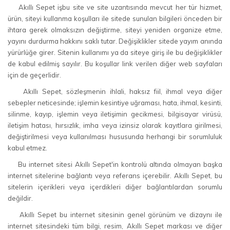
Akıllı Sepet işbu site ve site uzantısında mevcut her tür hizmet,
ürün, siteyi kullanma koşulları ile sitede sunulan bilgileri önceden bir
ihtara gerek olmaksızın değiştirme, siteyi yeniden organize etme,
yayını durdurma hakkını saklı tutar. Değişiklikler sitede yayım anında
yürürlüğe girer. Sitenin kullanımı ya da siteye giriş ile bu değişiklikler
de kabul edilmiş sayılır. Bu koşullar link verilen diğer web sayfaları
için de geçerlidir.
Akıllı Sepet, sözleşmenin ihlali, haksız fiil, ihmal veya diğer
sebepler neticesinde; işlemin kesintiye uğraması, hata, ihmal, kesinti,
silinme, kayıp, işlemin veya iletişimin gecikmesi, bilgisayar virüsü,
iletişim hatası, hırsızlık, imha veya izinsiz olarak kayıtlara girilmesi,
değiştirilmesi veya kullanılması hususunda herhangi bir sorumluluk
kabul etmez.
Bu internet sitesi Akıllı Sepet'in kontrolü altında olmayan başka
internet sitelerine bağlantı veya referans içerebilir. Akıllı Sepet, bu
sitelerin içerikleri veya içerdikleri diğer bağlantılardan sorumlu
değildir.
Akıllı Sepet bu internet sitesinin genel görünüm ve dizaynı ile
internet sitesindeki tüm bilgi, resim, Akıllı Sepet markası ve diğer