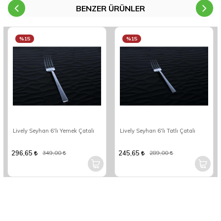
BENZER ÜRÜNLER
%15
%15
Lively Seyhan 6'lı Yemek Çatalı
Lively Seyhan 6'lı Tatlı Çatalı
296,65
245,65
349,00
289,00