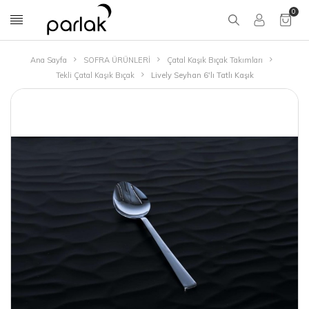
0
Ana Sayfa
SOFRA ÜRÜNLERİ
Çatal Kaşık Bıçak Takımları
Tekli Çatal Kaşık Bıçak
Lively Seyhan 6'lı Tatlı Kaşık