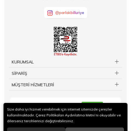
@parlakbilluriye
KURUMSAL
SİPARİŞ
MÜŞTERİ HİZMETLERİ
KAYIT OL
Size daha iyi hizmet verebilmek için internet sitemizde çerezler
kullanılmaktadır. Çerez Politikaları Aydınlatma Metni’ni okuyabilir ve
dilerseniz tercihlerinizi değiştirebilirsiniz.