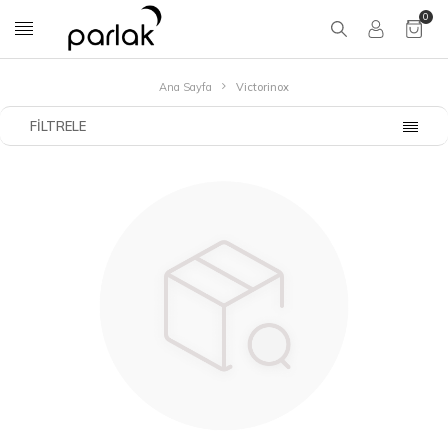
0
Ana Sayfa
Victorinox
FILTRELE