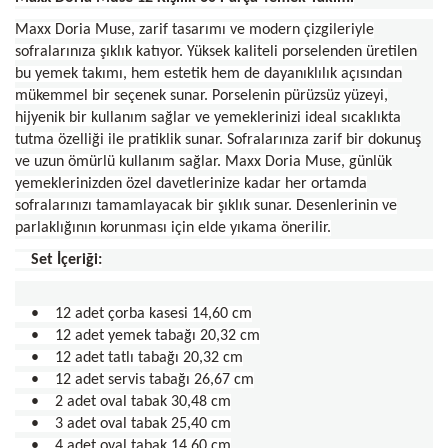
Maxx Doria Muse, zarif tasarımı ve modern çizgileriyle
sofralarınıza şıklık katıyor. Yüksek kaliteli porselenden üretilen
bu yemek takımı, hem estetik hem de dayanıklılık açısından
mükemmel bir seçenek sunar. Porselenin pürüzsüz yüzeyi,
hijyenik bir kullanım sağlar ve yemeklerinizi ideal sıcaklıkta
tutma özelliği ile pratiklik sunar. Sofralarınıza zarif bir dokunuş
ve uzun ömürlü kullanım sağlar. Maxx Doria Muse, günlük
yemeklerinizden özel davetlerinize kadar her ortamda
sofralarınızı tamamlayacak bir şıklık sunar. Desenlerinin ve
parlaklığının korunması için elde yıkama önerilir.
Set İçeriği:
• 12 adet çorba kasesi 14,60 cm
• 12 adet yemek tabağı 20,32 cm
• 12 adet tatlı tabağı 20,32 cm
• 12 adet servis tabağı 26,67 cm
• 2 adet oval tabak 30,48 cm
• 3 adet oval tabak 25,40 cm
• 4 adet oval tabak 14,60 cm