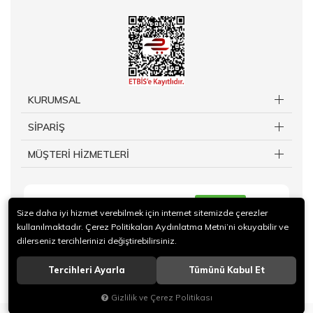
KURUMSAL
SİPARİŞ
MÜŞTERİ HİZMETLERİ
KAYIT OL
Size daha iyi hizmet verebilmek için internet sitemizde çerezler
kullanılmaktadır. Çerez Politikaları Aydınlatma Metni’ni okuyabilir ve
dilerseniz tercihlerinizi değiştirebilirsiniz.
Tercihleri Ayarla
Tümünü Kabul Et
© 2019 TAKİ Kuy.Billuriye.Ltd Sti. Tüm hakları saklıdır.
Gizlilik ve Çerez Politikası
®
Hipotenüs
Yeni Nesil E-Ticaret Sistemleri ile Hazırlanmıştır.