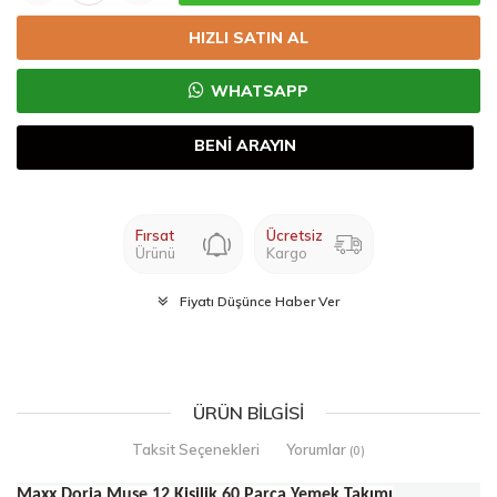
HIZLI SATIN AL
WHATSAPP
BENİ ARAYIN
Fırsat
Ücretsiz
Ürünü
Kargo
Fiyatı Düşünce Haber Ver
ÜRÜN BILGISI
Taksit Seçenekleri
Yorumlar
(0)
Maxx Doria Muse 12 Kişilik 60 Parça Yemek Takımı