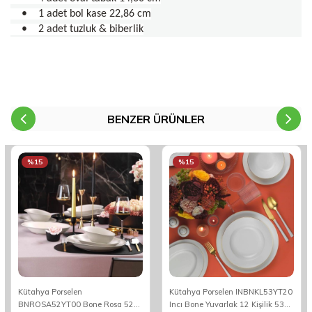
• 1 adet bol kase 22,86 cm
• 2 adet tuzluk & biberlik
BENZER ÜRÜNLER
%15
%15
Kütahya Porselen
Kütahya Porselen INBNKL53YT20
BNROSA52YT00 Bone Rosa 52
Incı Bone Yuvarlak 12 Kişilik 53