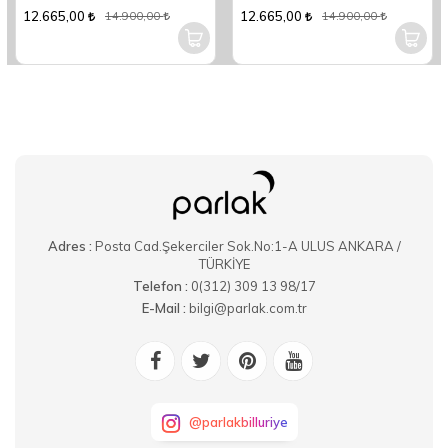
Parça Yemek Takımı
Parça Yuvarlak Yemek Takımı
12.665,00
12.665,00
14.900,00
14.900,00
Adres :
Posta Cad.Şekerciler Sok.No:1-A ULUS ANKARA /
TÜRKİYE
Telefon :
0(312) 309 13 98/17
E-Mail :
bilgi@parlak.com.tr
@parlakbilluriye