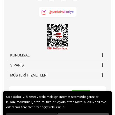
@parlakbilluriye
KURUMSAL
SİPARİŞ
MÜŞTERİ HİZMETLERİ
KAYIT OL
Size daha iyi hizmet verebilmek için internet sitemizde çerezler
kullanılmaktadır. Çerez Politikaları Aydınlatma Metni’ni okuyabilir ve
dilerseniz tercihlerinizi değiştirebilirsiniz.