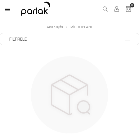
0
Ana Sayfa
MİCROPLANE
FILTRELE