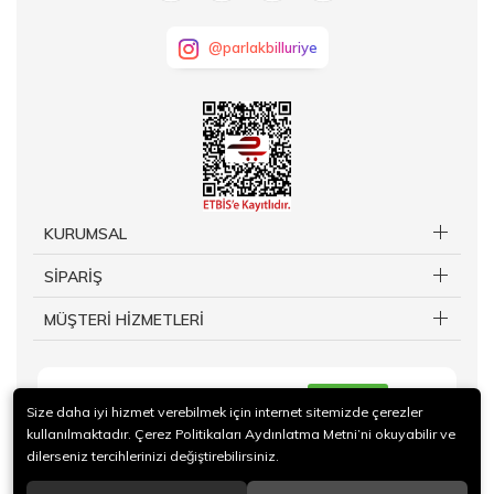
@parlakbilluriye
KURUMSAL
SİPARİŞ
MÜŞTERİ HİZMETLERİ
KAYIT OL
Size daha iyi hizmet verebilmek için internet sitemizde çerezler
kullanılmaktadır. Çerez Politikaları Aydınlatma Metni’ni okuyabilir ve
dilerseniz tercihlerinizi değiştirebilirsiniz.