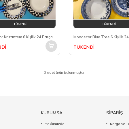
TÜKENDİ
TÜKENDİ
Mondecor Krizantem 6 Kişilik 24 Parça Yemek Takımı MND012
Dİ
TÜKENDİ
3 adet ürün bulunmuştur.
KURUMSAL
SİPARİŞ
Hakkımızda
Kargo ve T