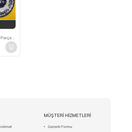
Mondecor Blue Tree 6 Kişilik 24 Parça Yemek Takımı MND010
MÜŞTERİ HİZMETLERİ
eslimat
Garanti Formu