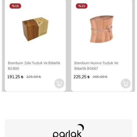
%15
%15
Bambum Zole Tuzluk Ve Biberlik
Bambum Nunna Tuzluk Ve
B2800
Biberlik B0467
191,25
225,25
225,00
265,00