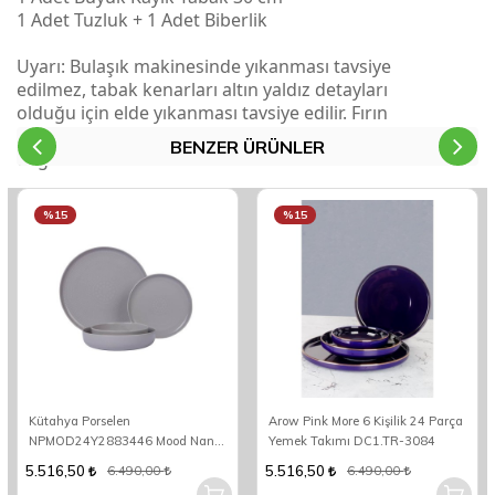
1 Adet Tuzluk + 1 Adet Biberlik
Uyarı: Bulaşık makinesinde yıkanması tavsiye
edilmez, tabak kenarları altın yaldız detayları
olduğu için elde yıkanması tavsiye edilir. Fırın
ve mikrodalga fırın kullanımına uygun
BENZER ÜRÜNLER
değildir.
%15
%15
Kütahya Porselen
Arow Pink More 6 Kişilik 24 Parça
NPMOD24Y2883446 Mood Nano
Yemek Takımı DC1.TR-3084
6 Kişilik 24 Parça Yuvarlak Yemek
5.516,50
5.516,50
6.490,00
6.490,00
Takımı