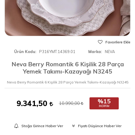
Favorilere Ekle
Ürün Kodu
P316YMT.14369.01
Marka
NEVA
Neva Berry Romantik 6 Kişilik 28 Parça
Yemek Takımı-Kazayağı N3245
Neva Berry Romantik 6 Kişilik 28 Parça Yemek Takımı-Kazayağı N3245
%15
9.341,50
10.990,00
İNDIRIM
Stoğa Girince Haber Ver
Fiyatı Düşünce Haber Ver