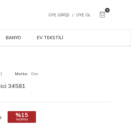
0
ÜYE GIRIŞI
/
ÜYE OL
BANYO
EV TEKSTİLİ
01
Marka
Oxo
ici 34581
%15
İNDIRIM