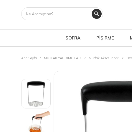
SOFRA
PİŞİRME
Ana Sayfa
MUTFAK YARDIMCILARI
Mutfak Aksesuarları
Oxo