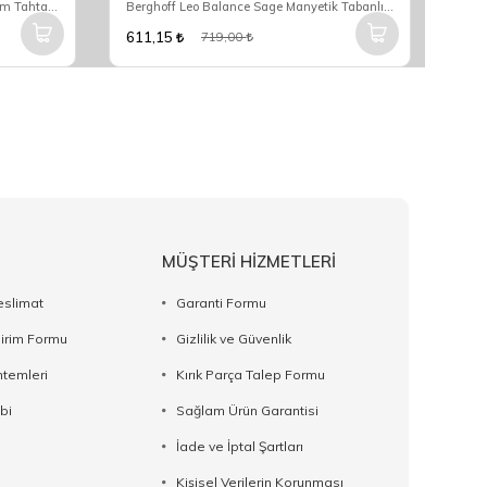
Bambum Andila Ayaklı Küçük Sunum Tahtası B1622
Berghoff Leo Balance Sage Manyetik Tabanlı Mantar Tencere Altlığı 3950533
611,15
918
719,00
MÜŞTERİ HİZMETLERİ
eslimat
Garanti Formu
dirim Formu
Gizlilik ve Güvenlik
temleri
Kırık Parça Talep Formu
bi
Sağlam Ürün Garantisi
İade ve İptal Şartları
Kişisel Verilerin Korunması