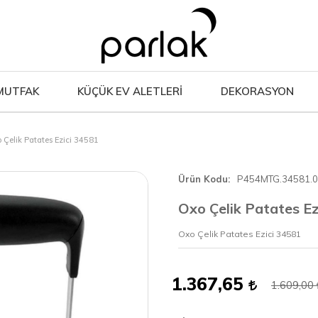
MUTFAK
KÜÇÜK EV ALETLERİ
DEKORASYON
 Çelik Patates Ezici 34581
Ürün Kodu
P454MTG.34581.
Oxo Çelik Patates Ez
Oxo Çelik Patates Ezici 34581
1.367,65
1.609,00