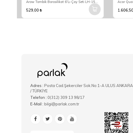
Bambum Amorinda Sunum Tepsisi Büyük B5848
Arow Tombik Borosilikat 6'Lı Çay Seti LH-1580
529,00
1.606,5
Adres :
Posta Cad.Şekerciler Sok.No:1-A ULUS ANKARA
/ TÜRKİYE
Telefon :
0(312) 309 13 98/17
E-Mail :
bilgi@parlak.com.tr