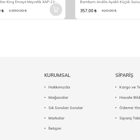
Acar Qualita-King Emaye Meyvelik XAP-21-0519
0
357,00
1.890,00
420,00
KURUMSAL
SİPARİŞ
Hakkımızda
Kargo ve T
Mağazalar
Havale Bil
Sık Sorulan Sorular
Ödeme Yön
Markalar
Sipariş Taki
İletişim