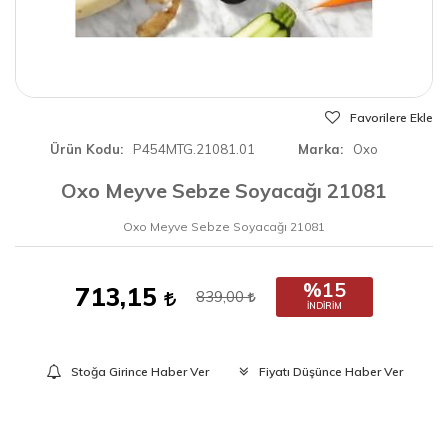
Favorilere Ekle
Ürün Kodu
P454MTG.21081.01
Marka
Oxo
Oxo Meyve Sebze Soyacağı 21081
Oxo Meyve Sebze Soyacağı 21081
%15
713,15
839,00
İNDIRIM
Stoğa Girince Haber Ver
Fiyatı Düşünce Haber Ver