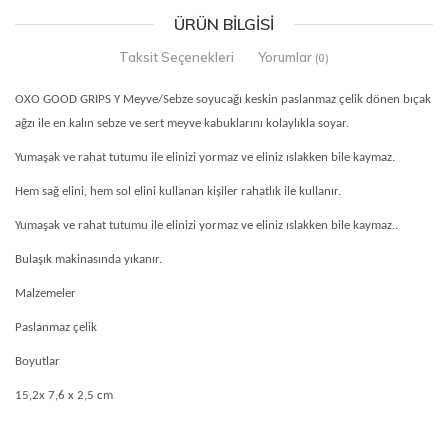
ÜRÜN BILGISI
Taksit Seçenekleri
Yorumlar
(0)
OXO GOOD GRIPS Y Meyve/Sebze soyucağı keskin paslanmaz çelik dönen bıçak
ağzı ile en kalın sebze ve sert meyve kabuklarını kolaylıkla soyar.
Yumaşak ve rahat tutumu ile elinizi yormaz ve eliniz ıslakken bile kaymaz.
Hem sağ elini, hem sol elini kullanan kişiler rahatlık ile kullanır.
Yumaşak ve rahat tutumu ile elinizi yormaz ve eliniz ıslakken bile kaymaz..
Bulaşık makinasında yıkanır.
Malzemeler
Paslanmaz çelik
Boyutlar
15,2x 7,6 x 2,5 cm