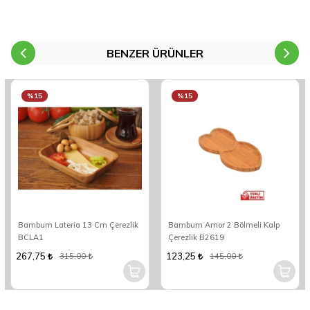
BENZER ÜRÜNLER
%15
%15
Bambum Lateria 13 Cm Çerezlik
Bambum Amor 2 Bölmeli Kalp
BCLA1
Çerezlik B2619
267,75
123,25
315,00
145,00