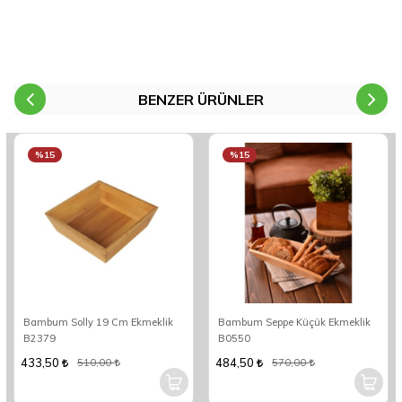
BENZER ÜRÜNLER
%15
%15
Bambum Solly 19 Cm Ekmeklik
Bambum Seppe Küçük Ekmeklik
B2379
B0550
433,50
484,50
510,00
570,00