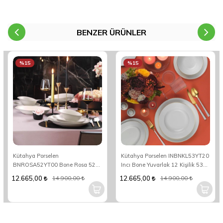
BENZER ÜRÜNLER
%15
%15
Kütahya Porselen
Kütahya Porselen INBNKL53YT20
BNROSA52YT00 Bone Rosa 52
Incı Bone Yuvarlak 12 Kişilik 53
Parça Yemek Takımı
Parça Yuvarlak Yemek Takımı
12.665,00
12.665,00
14.900,00
14.900,00