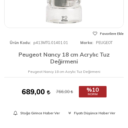
Favorilere Ekle
Ürün Kodu
p413MTG.01401.01
Marka
PEUGEOT
Peugeot Nancy 18 cm Acrylıc Tuz
Değirmeni
Peugeot Nancy 18 cm Acrylıc Tuz Değirmeni
%10
689,00
766,00
İNDIRIM
Stoğa Girince Haber Ver
Fiyatı Düşünce Haber Ver