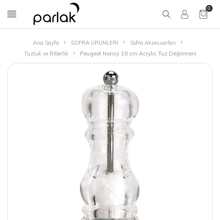
0
Ana Sayfa
SOFRA ÜRÜNLERİ
Sofra Aksesuarları
Tuzluk ve Biberlik
Peugeot Nancy 18 cm Acrylıc Tuz Değirmeni