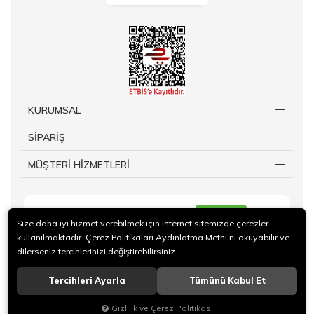
KURUMSAL
SİPARİŞ
MÜŞTERİ HİZMETLERİ
KAYIT OL
Size daha iyi hizmet verebilmek için internet sitemizde çerezler
kullanılmaktadır. Çerez Politikaları Aydınlatma Metni’ni okuyabilir ve
dilerseniz tercihlerinizi değiştirebilirsiniz.
Tercihleri Ayarla
Tümünü Kabul Et
© 2019 TAKİ Kuy.Billuriye.Ltd Sti. Tüm hakları saklıdır.
Gizlilik ve Çerez Politikası